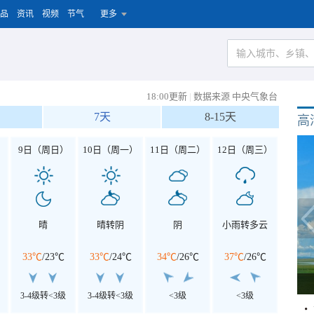
品
资讯
视频
节气
更多
18:00更新
|
数据来源 中央气象台
7天
8-15天
高
）
9日（周日）
10日（周一）
11日（周二）
12日（周三）
晴
晴转阴
阴
小雨转多云
33℃
/
23℃
33℃
/
24℃
34℃
/
26℃
37℃
/
26℃
3-4级转<3级
3-4级转<3级
<3级
<3级