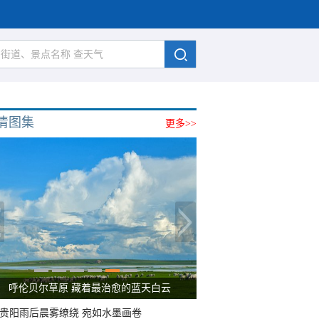
清图集
更多>>
呼伦贝尔草原 藏着最治愈的蓝天白云
贵阳雨后晨雾缭绕 宛如水墨画卷