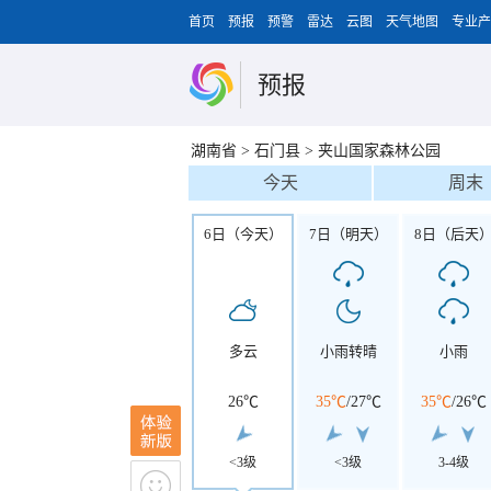
首页
预报
预警
雷达
云图
天气地图
专业产
预报
湖南省
>
石门县
>
夹山国家森林公园
今天
周末
6日（今天）
7日（明天）
8日（后天
多云
小雨转晴
小雨
26℃
35℃
/
27℃
35℃
/
26℃
<3级
<3级
3-4级