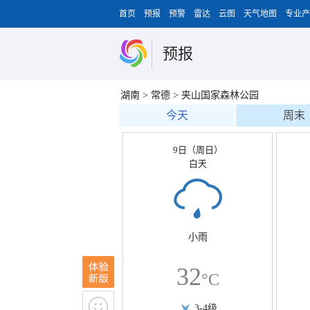
首页
预报
预警
雷达
云图
天气地图
专业产
预报
湖南
>
常德
>
夹山国家森林公园
今天
周末
9日（周日）
白天
小雨
32
°C
3-4级