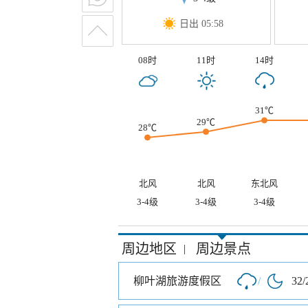
日出 05:58
08时
11时
14时
31℃
29℃
28℃
北风
北风
东北风
3-4级
3-4级
3-4级
周边地区
周边景点
|
柳叶湖旅游度假区
/
32/