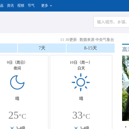
品
资讯
视频
节气
更多
11:30更新
|
数据来源 中央气象台
7天
8-15天
高
9日（周日）
10日（周一）
夜间
白天
晴
晴
25
33
°C
°C
3-4级
3-4级