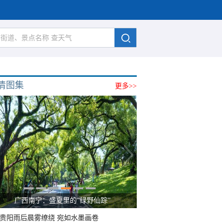
清图集
更多>>
广西南宁：盛夏里的“绿野仙踪”
贵阳雨后晨雾缭绕 宛如水墨画卷