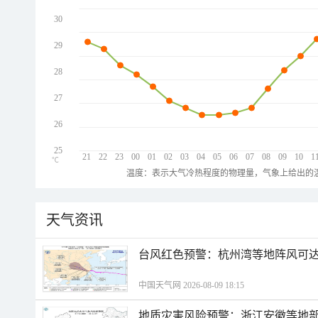
30
29
28
27
26
25
21
22
23
00
01
02
03
04
05
06
07
08
09
10
1
℃
温度：表示大气冷热程度的物理量，气象上给出的温
天气资讯
​台风红色预警：杭州湾等地阵风可达1
中国天气网 2026-08-09 18:15
地质灾害风险预警：浙江安徽等地