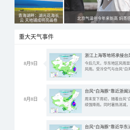
青海湖畔：湖光花海长
北京气温创今年来新高 焖蒸
云 天地铺成明亮画卷
重大天气事件
浙江上海等地将承接台风
8月9日
今后几天，华东地区风雨显
风雨。受冷空气与台风“白
台风“白海豚”靠近浙闽
8月8日
周末至下周初，随着台风“
续强降雨。同时暑热消减，
台风“白海豚”靠近华东