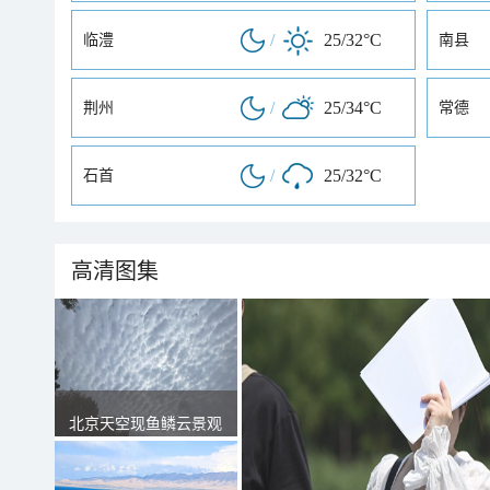
/
25/32°C
临澧
南县
/
25/34°C
荆州
常德
/
25/32°C
石首
高清图集
北京天空现鱼鳞云景观