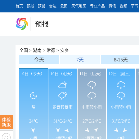
首页
预报
预警
雷达
云图
天气地图
专业产品
资讯
视频
节气
预报
全国
>
湖南
>
常德
>
安乡
今天
7天
8-15天
9日（今天）
10日（明天）
11日（后天）
12日（周三）
晴
多云转暴雨
中雨转小雨
小雨转中雨
24℃
31℃
/
24℃
27℃
/
24℃
31℃
/
24℃
<3级
3-4级转<3级
3-4级转<3级
<3级