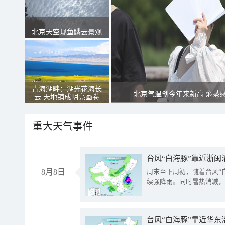
北京天空现鱼鳞云景观
青海湖畔：湖光花海长
北京气温创今年来新高 焖蒸
云 天地铺成明亮画卷
重大天气事件
台风“白海豚”靠近浙闽
8月8日
周末至下周初，随着台风“
续强降雨。同时暑热消减，
台风“白海豚”靠近华东