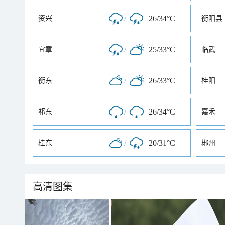
/
26/34°C
资兴
衡阳县
/
25/33°C
宜章
临武
/
26/33°C
衡东
桂阳
/
26/34°C
祁东
嘉禾
/
20/31°C
桂东
郴州
高清图集