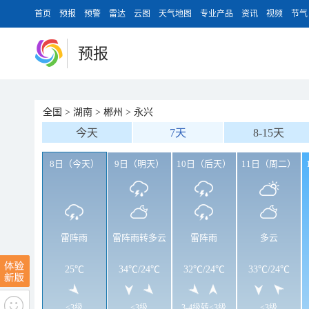
首页
预报
预警
雷达
云图
天气地图
专业产品
资讯
视频
节气
预报
全国
>
湖南
>
郴州
>
永兴
今天
7天
8-15天
8日（今天）
9日（明天）
10日（后天）
11日（周二）
雷阵雨
雷阵雨转多云
雷阵雨
多云
25℃
34℃
/
24℃
32℃
/
24℃
33℃
/
24℃
<3级
<3级
3-4级转<3级
<3级