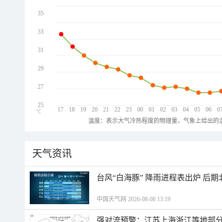
35
33
31
29
27
25
17
18
19
20
21
22
23
00
01
02
03
04
05
06
0
℃
温度：表示大气冷热程度的物理量，气象上给出的温
天气资讯
台风“白海豚” 降雨进程表出炉 后
中国天气网 2026-08-08 13:19
强对流预警：江苏上海浙江等地部分