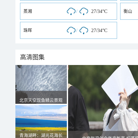
/
27/34°C
蒸湘
衡山
/
27/34°C
珠晖
高清图集
北京天空现鱼鳞云景观
青海湖畔：湖光花海长