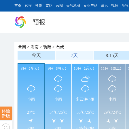
首页
预报
预警
雷达
云图
天气地图
专业产品
资讯
视频
节气
预报
全国
>
湖南
>
衡阳
>
石鼓
今天
7天
8-15天
8日（今天）
9日（明天）
10日（后天）
11日（周二）
小雨
小雨
多云转小雨
小雨
27℃
34℃
/
26℃
33℃
/
26℃
29℃
/
24℃
<3级
<3级
3-4级转<3级
<3级