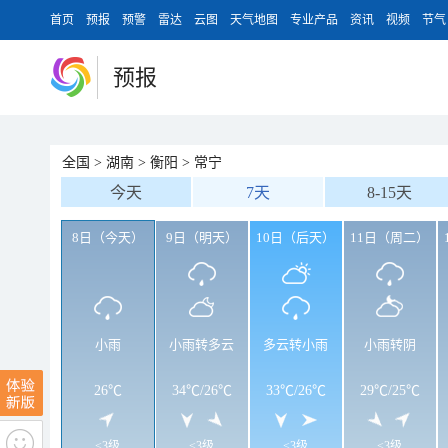
首页
预报
预警
雷达
云图
天气地图
专业产品
资讯
视频
节气
预报
全国
>
湖南
>
衡阳
>
常宁
今天
7天
8-15天
8日（今天）
9日（明天）
10日（后天）
11日（周二）
小雨
小雨转多云
多云转小雨
小雨转阴
26℃
34℃
/
26℃
33℃
/
26℃
29℃
/
25℃
<3级
<3级
<3级
<3级