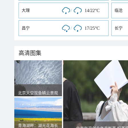
/
14/22°C
大理
临沧
/
17/25°C
昌宁
长宁
高清图集
北京天空现鱼鳞云景观
青海湖畔：湖光花海长