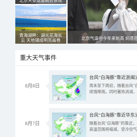
北京天空现鱼鳞云景观
青海湖畔：湖光花海长
北京气温创今年来新高 焖蒸
云 天地铺成明亮画卷
重大天气事件
台风“白海豚”靠近浙闽
8月8日
周末至下周初，随着台风“
续强降雨。同时暑热消减，
台风“白海豚”靠近华东
8月7日
随着台风“白海豚”的靠近
高温范围将缩减，受冷空气