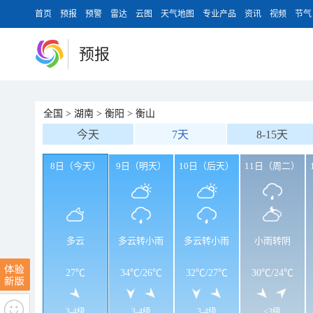
首页
预报
预警
雷达
云图
天气地图
专业产品
资讯
视频
节气
预报
全国
>
湖南
>
衡阳
>
衡山
今天
7天
8-15天
8日（今天）
9日（明天）
10日（后天）
11日（周二）
多云
多云转小雨
多云转小雨
小雨转阴
27℃
34℃
/
26℃
32℃
/
27℃
30℃
/
24℃
3-4级
3-4级
3-4级
<3级