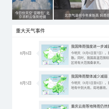
今日份天空“显眼包” 北
北京气温创今年来新高 焖蒸
京浓积云强势抢镜
重大天气事件
8月6日
今明天（8月6日至7日）
散。同时，我国高温范围较
区将有大范围桑拿天。
我国降雨整体减少减弱
8月5日
今明天（8月5日至6日）
地有中到大雨，局地暴雨，
重庆云南等地降雨仍然