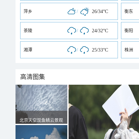
/
26/34°C
萍乡
衡东
/
24/32°C
茶陵
衡阳
/
25/33°C
湘潭
株洲
高清图集
北京天空现鱼鳞云景观