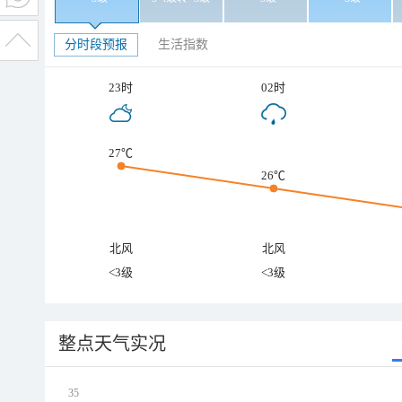
分时段预报
生活指数
23时
02时
27℃
26℃
北风
北风
<3级
<3级
整点天气实况
35