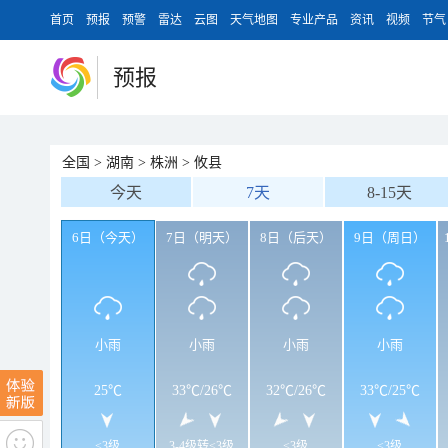
首页
预报
预警
雷达
云图
天气地图
专业产品
资讯
视频
节气
预报
全国
>
湖南
>
株洲
>
攸县
今天
7天
8-15天
6日（今天）
7日（明天）
8日（后天）
9日（周日）
小雨
小雨
小雨
小雨
25℃
33℃
/
26℃
32℃
/
26℃
33℃
/
25℃
<3级
3-4级转<3级
<3级
<3级