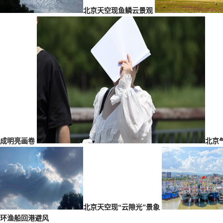
北京天空现鱼鳞云景观
成明亮画卷
北京
北京天空现“云隙光”景象
环渔船回港避风