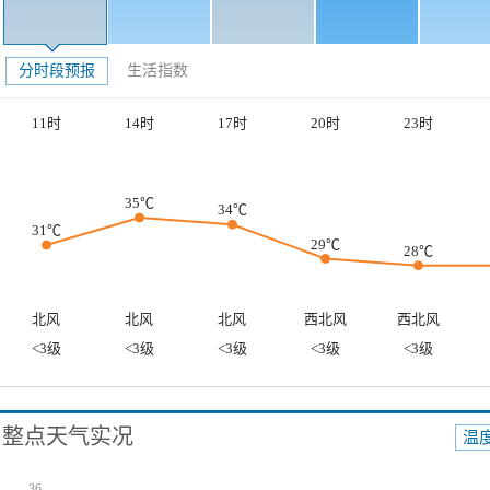
分时段预报
生活指数
11时
14时
17时
20时
23时
35℃
34℃
31℃
29℃
28℃
北风
北风
北风
西北风
西北风
<3级
<3级
<3级
<3级
<3级
整点天气实况
温
36