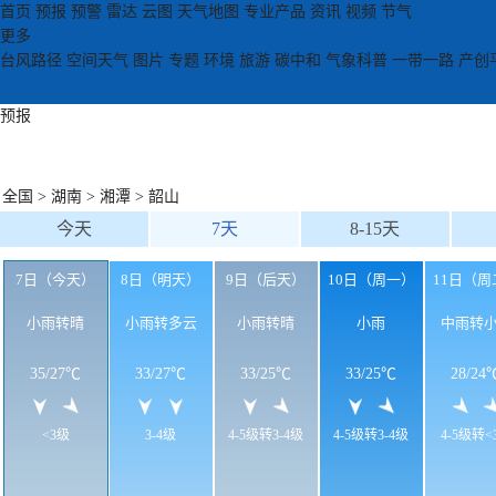
首页
预报
预警
雷达
云图
天气地图
专业产品
资讯
视频
节气
更多
台风路径
空间天气
图片
专题
环境
旅游
碳中和
气象科普
一带一路
产创
预报
全国
>
湖南
>
湘潭
>
韶山
今天
7天
8-15天
7日（今天）
8日（明天）
9日（后天）
10日（周一）
11日（周
小雨转晴
小雨转多云
小雨转晴
小雨
中雨转
35
/
27℃
33
/
27℃
33
/
25℃
33
/
25℃
28
/
24
<3级
3-4级
4-5级转3-4级
4-5级转3-4级
4-5级转<