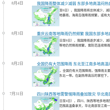
8月4日
我国降雨整体减少减弱 东部多地高温闷热
今明天（8月5日至6日），我国降雨将总体减少、
有中到大雨，局地暴雨，海南岛强降雨频繁，或有
8月3日
重庆云南等地降雨仍然频繁 我国东部多地
未来三天（8月4日至6日），我国降雨逐步减少、
川、重庆、贵州等地仍然降雨频繁，需防范连续降
害。
8月2日
全国仍有大范围降雨 东北至江南多地高温
今天（8月3日），全国仍有大范围降雨，强降雨主
区东部至华北、东北一带。在副热带高压的掌控下
热天气持续。
7月31日
今起三天（8月2日至4日），四川、陕西等地多地
国中东部仍有大范围高温桑拿天，华北南部至江南