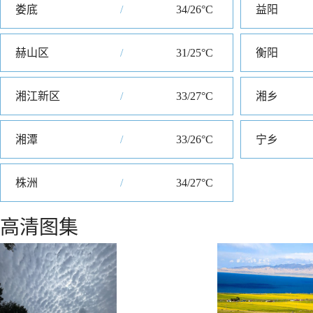
娄底
/
34/26°C
益阳
赫山区
/
31/25°C
衡阳
湘江新区
/
33/27°C
湘乡
湘潭
/
33/26°C
宁乡
株洲
/
34/27°C
高清图集