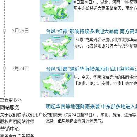
未来三天（7月28日至30日），湖北、河南一带将
仍多强降雨。本周中东部将迎大范围桑拿天，南北
7月25日
未来三天，台风“红霞”或其残余环流仍将持续为华
地带来强降雨；同时，北方多地强对流天气仍然频
7月24日
受台风“红霞”影响，今天，华南沿海等地的降雨将
大暴雨；明天，【湖南、湖北、安徽、河南】等地
降雨。
查看更多>>
明起华南等地强降雨来袭 中东部多地进入
网站服务
关于我们
联系我们
用户反馈
今明两天（7月24日至25日），华北、黄淮、江淮
态势，但局地仍会有强对流天气。
版权声明
网站律师
营销中心
商务合作
广告服务