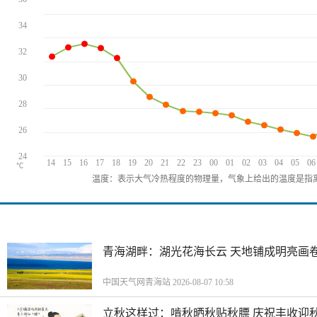
34
32
30
28
26
24
14
15
16
17
18
19
20
21
22
23
00
01
02
03
04
05
06
℃
温度：表示大气冷热程度的物理量，气象上给出的温度是指离
青海湖畔：湖光花海长云 天地铺成明亮画
中国天气网青海站 2026-08-07 10:58
立秋这样过：啃秋晒秋贴秋膘 庆祝丰收迎