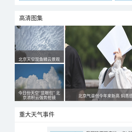
高清图集
北京天空现鱼鳞云景观
今日份天空“显眼包” 北
北京气温创今年来新高 焖蒸
京浓积云强势抢镜
重大天气事件