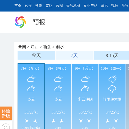
首页
预报
预警
雷达
云图
天气地图
专业产品
资讯
视频
节气
预报
全国
>
江西
>
新余
>
渝水
今天
7天
8-15天
7日（今天）
8日（明天）
9日（后天）
10日（周一）
多云
多云
多云转阴
阵雨转大雨
35
/
27℃
35
/
26℃
36
/
27℃
34
/
25℃
3-4级转<3级
<3级
<3级
<3级