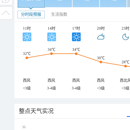
分时段预报
生活指数
11时
14时
17时
20时
23时
34℃
34℃
32℃
30℃
28℃
西风
西风
西风
西风
西北
<3级
3-4级
3-4级
<3级
<3级
整点天气实况
36