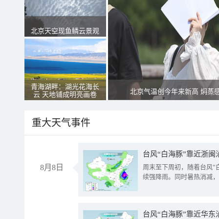
北京天空现鱼鳞云景观
青海湖畔：湖光花海长
北京气温创今年来新高 焖蒸
云 天地铺成明亮画卷
重大天气事件
台风“白海豚”靠近浙闽
8月8日
周末至下周初，随着台风“
续强降雨。同时暑热消减，
台风“白海豚”靠近华东