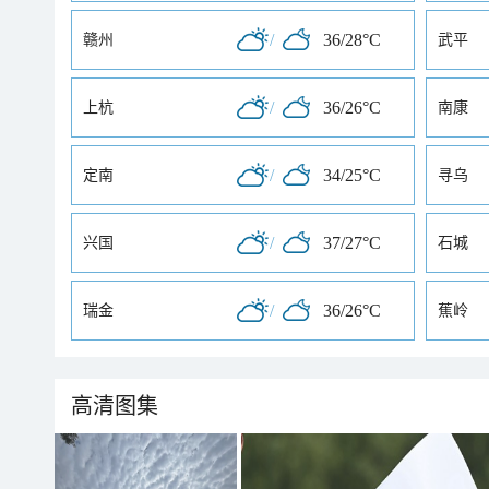
/
36/28°C
赣州
武平
/
36/26°C
上杭
南康
/
34/25°C
定南
寻乌
/
37/27°C
兴国
石城
/
36/26°C
瑞金
蕉岭
高清图集