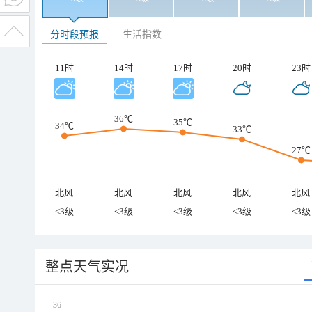
分时段预报
生活指数
11时
14时
17时
20时
23时
36℃
35℃
34℃
33℃
27℃
北风
北风
北风
北风
北风
<3级
<3级
<3级
<3级
<3级
整点天气实况
36