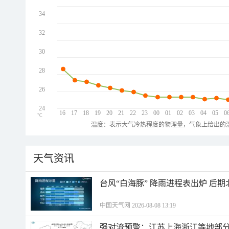
34
32
30
28
26
24
16
17
18
19
20
21
22
23
00
01
02
03
04
05
0
℃
温度：表示大气冷热程度的物理量，气象上给出的温
天气资讯
台风“白海豚” 降雨进程表出炉 后
中国天气网 2026-08-08 13:19
强对流预警：江苏上海浙江等地部分