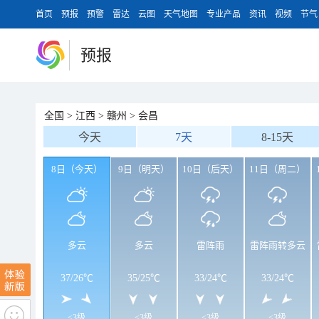
首页
预报
预警
雷达
云图
天气地图
专业产品
资讯
视频
节气
预报
全国
>
江西
>
赣州
>
会昌
今天
7天
8-15天
8日（今天）
9日（明天）
10日（后天）
11日（周二）
多云
多云
雷阵雨
雷阵雨转多云
37
/
26℃
35
/
25℃
33
/
24℃
33
/
24℃
<3级
<3级
<3级
<3级