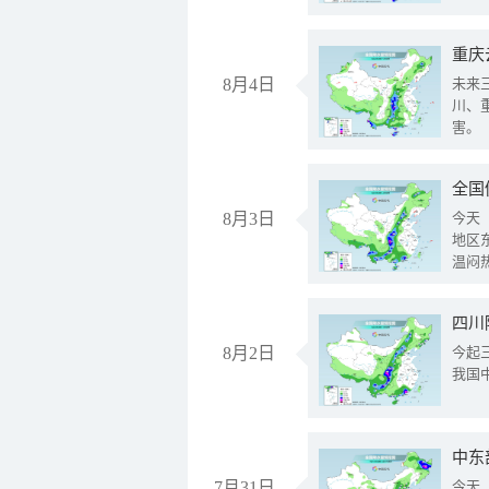
重庆
8月4日
未来
川、
害。
全国
8月3日
今天
地区
温闷
8月2日
今起
我国
中东
7月31日
今天