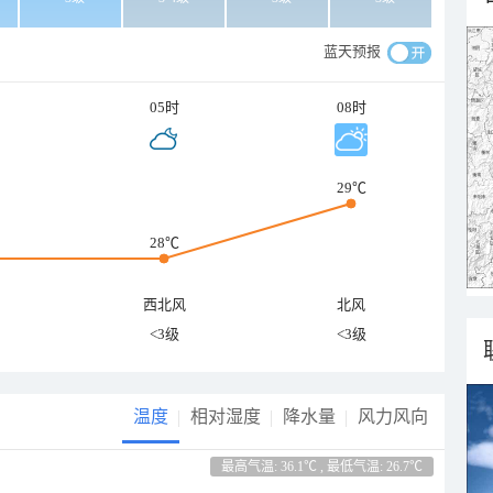
蓝天预报
05时
08时
29℃
28℃
西北风
北风
<3级
<3级
温度
相对湿度
降水量
风力风向
最高气温: 36.1℃ , 最低气温: 26.7℃