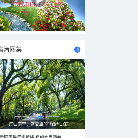
高清图集
呼伦贝尔草原 藏着最治愈的蓝天白云
贵阳雨后晨雾缭绕 宛如水墨画卷