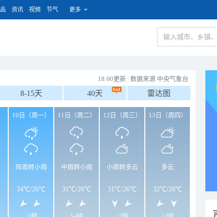
品
资讯
视频
节气
更多
18:00更新
|
数据来源 中央气象台
8-15天
40天
雷达图
）
10日（周一）
11日（周二）
12日（周三）
13日（周四）
阵雨转小雨
中雨转小雨
小雨转多云
多云
34℃
/
26℃
31℃
/
26℃
31℃
/
26℃
32℃
/
26℃
<3级
3-4级
<3级
<3级