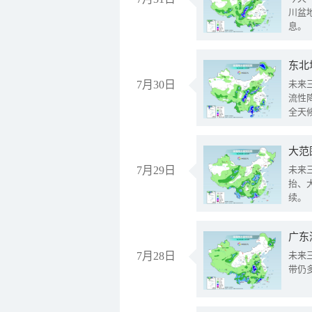
川盆
息。
东北
7月30日
未来
流性
全天
大范
7月29日
未来
抬、
续。
广东
7月28日
未来
带仍