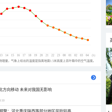
13
14
15
16
17
18
19
20
21
22
23
00
01
02
03
04
(h)
物理量，气象上给出的温度是指离地面1.5米高度上百叶箱中的空气温度。
西北方向移动 未来对我国无影响
:10
预警：河北重庆陕西等部分地区风险较高