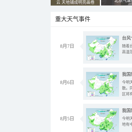
北京气温
云 天地铺成明亮画卷
重大天气事件
台风
8月7日
随着
高温
8月6日
今明
散。
区将
我国
8月5日
今明
地有