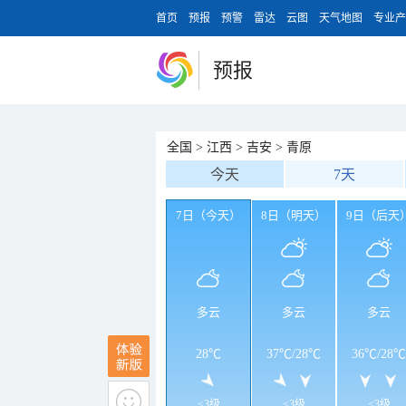
首页
预报
预警
雷达
云图
天气地图
专业产
预报
全国
>
江西
>
吉安
>
青原
今天
7天
7日（今天）
8日（明天）
9日（后天
多云
多云
多云
28℃
37℃
/
28℃
36℃
/
28℃
<3级
<3级
<3级