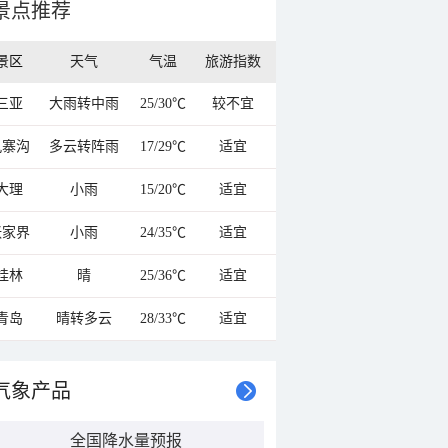
景点推荐
景区
天气
气温
旅游指数
三亚
大雨转中雨
25/30℃
较不宜
九寨沟
多云转阵雨
17/29℃
适宜
大理
小雨
15/20℃
适宜
张家界
小雨
24/35℃
适宜
桂林
晴
25/36℃
适宜
青岛
晴转多云
28/33℃
适宜
气象产品
全国降水量预报