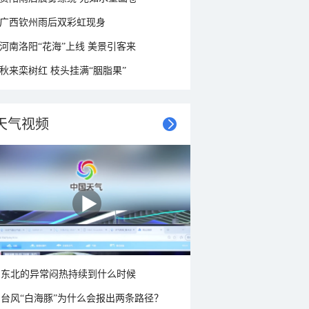
广西钦州雨后双彩虹现身
河南洛阳“花海”上线 美景引客来
秋来栾树红 枝头挂满“胭脂果”
天气视频
东北的异常闷热持续到什么时候
台风“白海豚”为什么会报出两条路径？