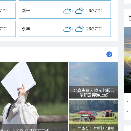
37°C
/
26/37°C
新干
37°C
/
26/37°C
永丰
北京彩虹云隙光七彩云
浓积云接连上线
江西永新：中稻开镰抢