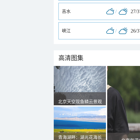
/
27/
吉水
/
26/
峡江
高清图集
北京天空现鱼鳞云景观
青海湖畔：湖光花海长