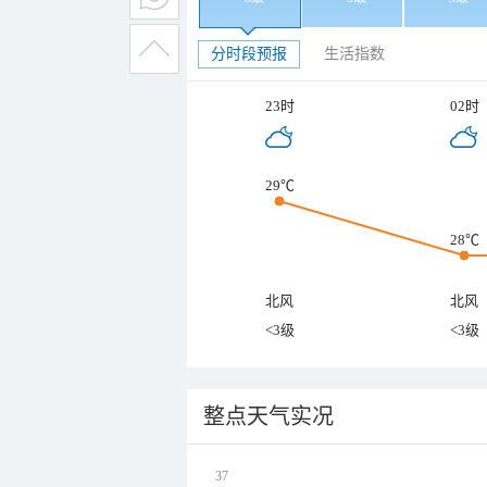
分时段预报
生活指数
23时
02时
29℃
28℃
北风
北风
<3级
<3级
整点天气实况
37