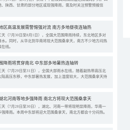
地、陕西、甘肃的部分地区或现强降雨，需及时关注预警预报信
地区高温发展需警惕强对流 南方多地昼夜连轴热
三天（7月30日至8月1日），全国大范围降雨持续，东北地区多对
降水。同时，从华北到华南将现大范围桑拿天，南方不少地方闷热
候在线。
围降雨将贯穿南北 中东部多地暑热连轴转
三天（7月29日至31日），全国大部雨水在线，随着副热带高压北
大陆高压东移，中东部暑热发展，加上湿度较大，大范围桑拿天持
湖北河南等地多强降雨 南北方将现大范围桑拿天
三天（7月28日至30日），湖北、河南一带将现明显降雨，华南一
多强降雨。本周中东部将迎大范围桑拿天，南北方都会十分闷热。