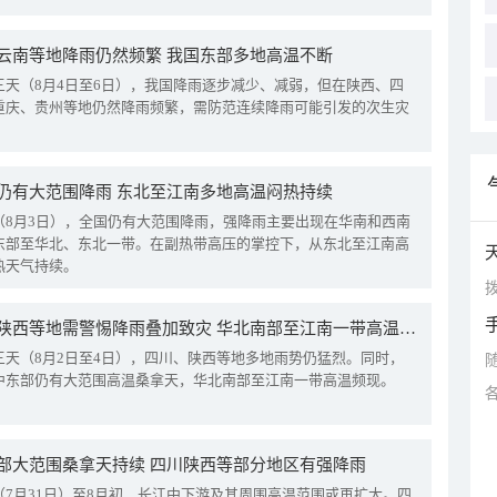
云南等地降雨仍然频繁 我国东部多地高温不断
三天（8月4日至6日），我国降雨逐步减少、减弱，但在陕西、四
重庆、贵州等地仍然降雨频繁，需防范连续降雨可能引发的次生灾
仍有大范围降雨 东北至江南多地高温闷热持续
（8月3日），全国仍有大范围降雨，强降雨主要出现在华南和西南
东部至华北、东北一带。在副热带高压的掌控下，从东北至江南高
热天气持续。
拨
四川陕西等地需警惕降雨叠加致灾 华北南部至江南一带高温频现
三天（8月2日至4日），四川、陕西等地多地雨势仍猛烈。同时，
中东部仍有大范围高温桑拿天，华北南部至江南一带高温频现。
部大范围桑拿天持续 四川陕西等部分地区有强降雨
（7月31日）至8月初，长江中下游及其周围高温范围或再扩大。四