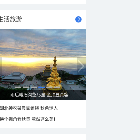
生活旅游
秋意浓 蓝天映衬下的哈尔滨伏尔加庄园
湖北神农架晨雾缭绕 秋色迷人
换个视角看秋景 竟然这么美！