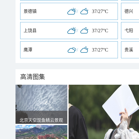
/
37/27°C
景德镇
德兴
/
37/27°C
上饶县
弋阳
/
37/27°C
鹰潭
贵溪
高清图集
北京天空现鱼鳞云景观