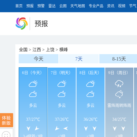
首页
预报
预警
雷达
云图
天气地图
专业产品
资讯
视频
节气
预报
全国
>
江西
>
上饶
>
横峰
今天
7天
8-15天
6日（今天）
7日（明天）
8日（后天）
9日（周日）
多云
多云
多云
雷阵雨转阵雨
37
/
27℃
37
/
26℃
36
/
26℃
34
/
25℃
3-4级转<3级
<3级
<3级
<3级