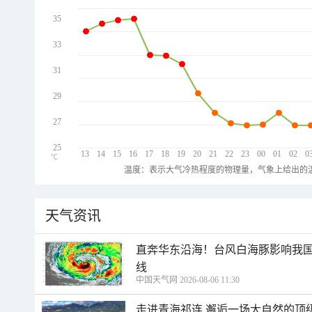
35
33
31
29
27
25
13
14
15
16
17
18
19
20
21
22
23
00
01
02
0
℃
温度：表示大气冷热程度的物理量，气象上给出的温
天气资讯
直奔华东沿海！台风白海豚影响我国
线
中国天气网 2026-08-06 11:30
走进青海祁连 邂逅一场大自然的顶