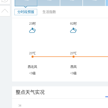
分时段预报
生活指数
23时
02时
23℃
23℃
西北风
西风
<3级
<3级
整点天气实况
34