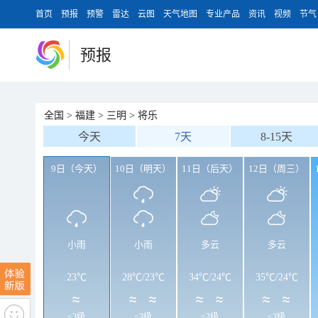
首页
预报
预警
雷达
云图
天气地图
专业产品
资讯
视频
节气
预报
全国
>
福建
>
三明
>
将乐
今天
7天
8-15天
9日（今天）
10日（明天）
11日（后天）
12日（周三）
小雨
小雨
多云
多云
23℃
28℃
/
23℃
34℃
/
24℃
35℃
/
24℃
<3级
<3级
<3级
<3级