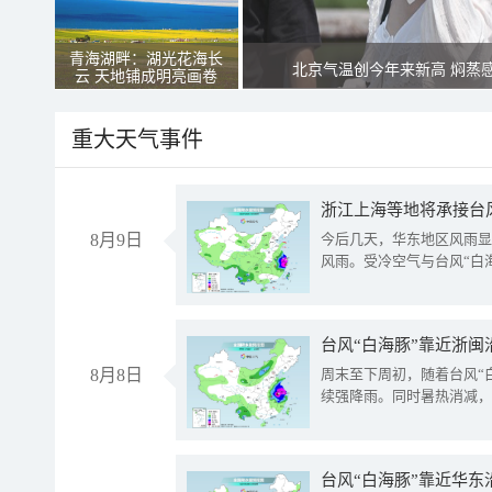
青海湖畔：湖光花海长
北京气温创今年来新高 焖蒸
云 天地铺成明亮画卷
重大天气事件
浙江上海等地将承接台风
8月9日
今后几天，华东地区风雨显
风雨。受冷空气与台风“白
台风“白海豚”靠近浙闽
8月8日
周末至下周初，随着台风“
续强降雨。同时暑热消减，
台风“白海豚”靠近华东