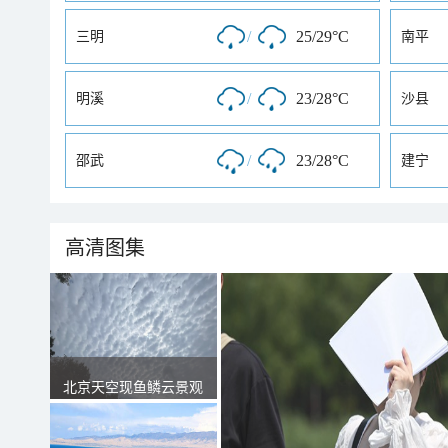
/
25/29°C
三明
南平
/
23/28°C
明溪
沙县
/
23/28°C
邵武
建宁
高清图集
北京天空现鱼鳞云景观