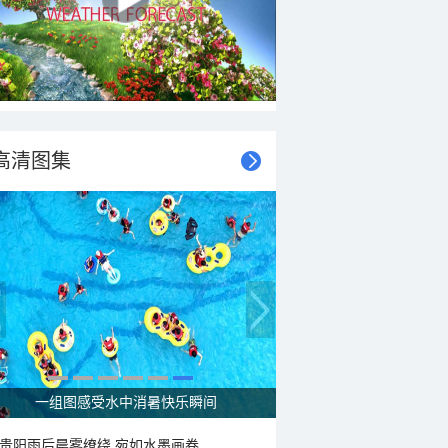
高清图集
一组图感受水中消暑快乐瞬间
贵阳雨后晨雾缭绕 宛如水墨画卷