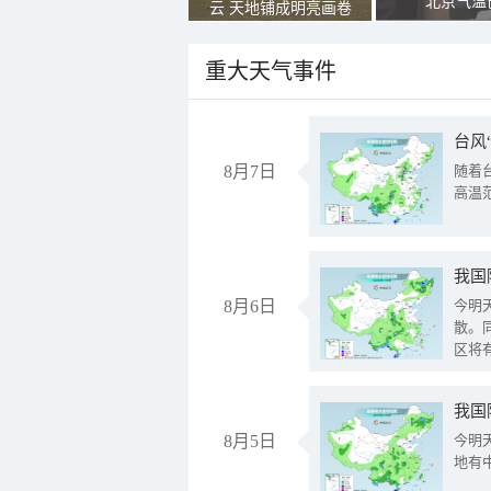
北京气温
云 天地铺成明亮画卷
重大天气事件
台风
8月7日
随着
高温
8月6日
今明
散。
区将
我国
8月5日
今明
地有