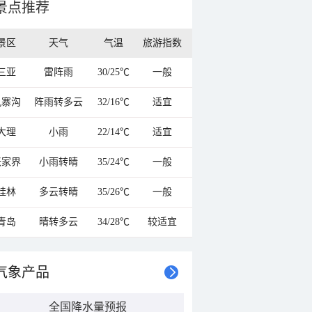
景点推荐
景区
天气
气温
旅游指数
三亚
雷阵雨
30/25℃
一般
九寨沟
阵雨转多云
32/16℃
适宜
大理
小雨
22/14℃
适宜
张家界
小雨转晴
35/24℃
一般
桂林
多云转晴
35/26℃
一般
青岛
晴转多云
34/28℃
较适宜
气象产品
全国降水量预报