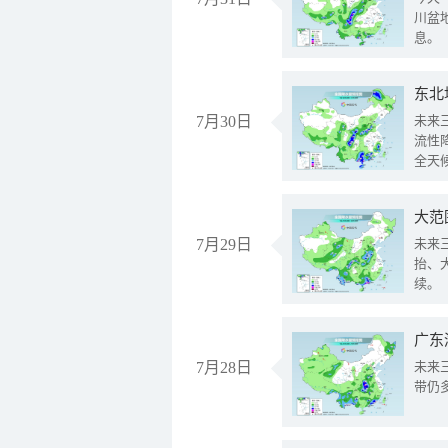
川盆
息。
东北
7月30日
未来
流性
全天
大范
7月29日
未来
抬、
续。
广东
7月28日
未来
带仍