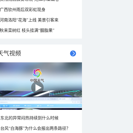
广西钦州雨后双彩虹现身
河南洛阳“花海”上线 美景引客来
秋来栾树红 枝头挂满“胭脂果”
天气视频
东北的异常闷热持续到什么时候
台风“白海豚”为什么会报出两条路径？