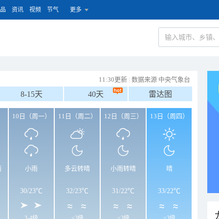
品
资讯
视频
节气
更多
11:30更新
|
数据来源 中央气象台
8-15天
40天
雷达图
）
10日（周一）
11日（周二）
12日（周三）
13日（周四）
雨
小雨
多云转晴
小雨转晴
晴
30
/
23℃
32
/
23℃
31
/
22℃
33
/
22℃
3-4级
<3级
<3级
<3级