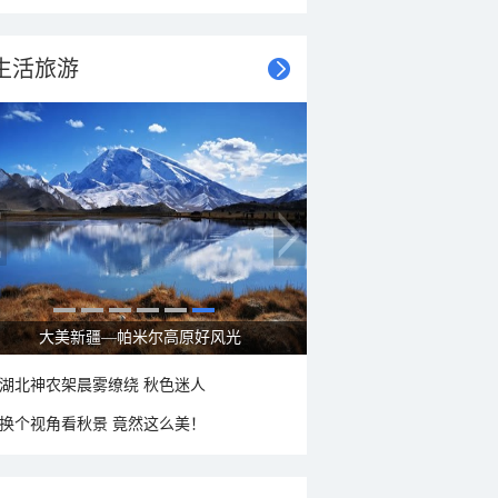
生活旅游
大美新疆—帕米尔高原好风光
湖北神农架晨雾缭绕 秋色迷人
换个视角看秋景 竟然这么美！