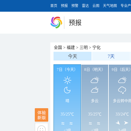
首页
预报
预警
雷达
云图
天气地图
专业产
预报
全国
>
福建
>
三明
>
宁化
今天
7天
7日（今天）
8日（明天）
9日（后天
晴
多云
多云转中
35
/
25℃
35
/
25℃
33
/
24℃
<3级
<3级
3-4级