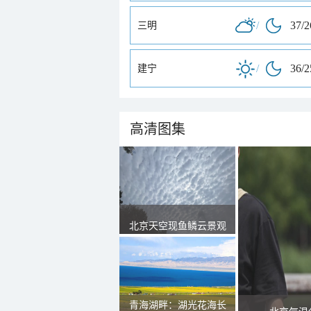
/
37/
三明
/
36/
建宁
高清图集
北京天空现鱼鳞云景观
青海湖畔：湖光花海长