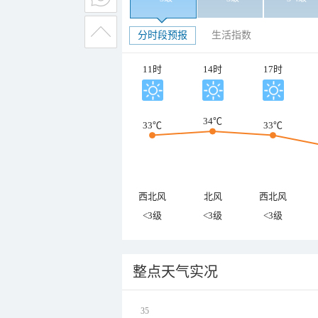
分时段预报
生活指数
11时
14时
17时
34℃
33℃
33℃
西北风
北风
西北风
<3级
<3级
<3级
整点天气实况
35