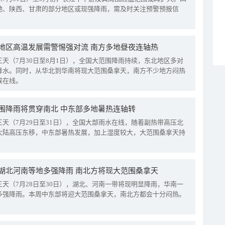
地、陕西、甘肃的部分地区或现强降雨，需及时关注预警预报信
地区高温发展需警惕强对流 南方多地昼夜连轴热
三天（7月30日至8月1日），全国大范围降雨持续，东北地区多对
降水。同时，从华北到华南将现大范围桑拿天，南方不少地方闷热
候在线。
围降雨将贯穿南北 中东部多地暑热连轴转
三天（7月29日至31日），全国大部雨水在线，随着副热带高压北
大陆高压东移，中东部暑热发展，加上湿度较大，大范围桑拿天持
湖北河南等地多强降雨 南北方将现大范围桑拿天
三天（7月28日至30日），湖北、河南一带将现明显降雨，华南一
多强降雨。本周中东部将迎大范围桑拿天，南北方都会十分闷热。