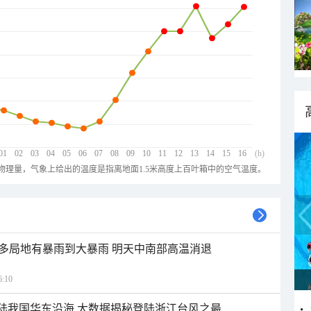
01
02
03
04
05
06
07
08
09
10
11
12
13
14
15
16
(h)
物理量，气象上给出的温度是指离地面1.5米高度上百叶箱中的空气温度。
多局地有暴雨到大暴雨 明天中南部高温消退
:10
登陆我国华东沿海 大数据揭秘登陆浙江台风之最