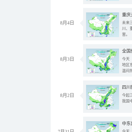
重庆
8月4日
未来
川、
害。
全国
8月3日
今天
地区
温闷
8月2日
今起
我国
中东
7月31日
今天