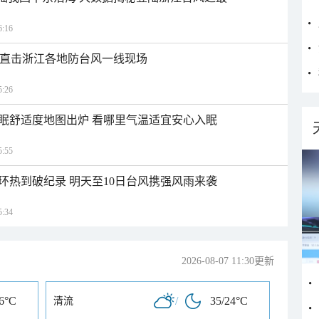
:16
近 直击浙江各地防台风一线现场
:26
眠舒适度地图出炉 看哪里气温适宜安心入眠
:55
环热到破纪录 明天至10日台风携强风雨来袭
:34
2026-08-07 11:30更新
26°C
/
35/24°C
清流