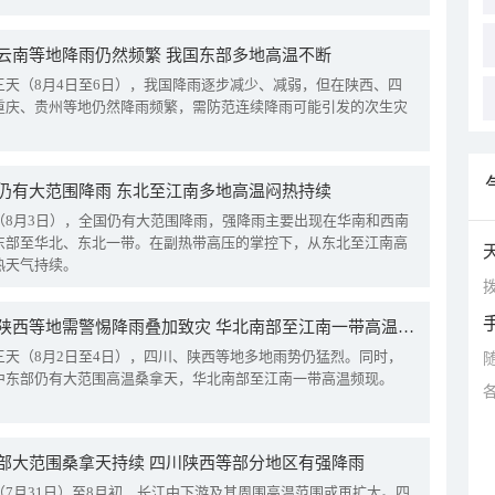
云南等地降雨仍然频繁 我国东部多地高温不断
三天（8月4日至6日），我国降雨逐步减少、减弱，但在陕西、四
重庆、贵州等地仍然降雨频繁，需防范连续降雨可能引发的次生灾
仍有大范围降雨 东北至江南多地高温闷热持续
（8月3日），全国仍有大范围降雨，强降雨主要出现在华南和西南
东部至华北、东北一带。在副热带高压的掌控下，从东北至江南高
热天气持续。
拨
四川陕西等地需警惕降雨叠加致灾 华北南部至江南一带高温频现
三天（8月2日至4日），四川、陕西等地多地雨势仍猛烈。同时，
中东部仍有大范围高温桑拿天，华北南部至江南一带高温频现。
部大范围桑拿天持续 四川陕西等部分地区有强降雨
（7月31日）至8月初，长江中下游及其周围高温范围或再扩大。四