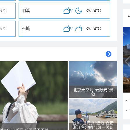
26°C
/
35/24°C
明溪
25°C
/
35/24°C
石城
北京天空现“云隙光”景
象
台风“白海豚”逼近 直击
浙江各地防台风一线现