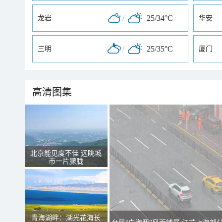
/
25/34°C
龙岩
华安
/
25/35°C
三明
厦门
高清图集
北京能见度不佳 远眺城
市一片朦胧
青海湖畔：湖光花海长