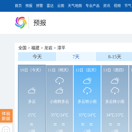
首页
预报
预警
雷达
云图
天气地图
专业产品
资讯
视频
节气
预报
全国
>
福建
>
龙岩
>
漳平
今天
7天
8-15天
10日（今天）
11日（明天）
12日（后天）
13日（周四）
多云
小雨转多云
多云转小雨
多云转小雨
25℃
35℃
/
24℃
35℃
/
24℃
34℃
/
23℃
<3级
<3级
<3级
<3级