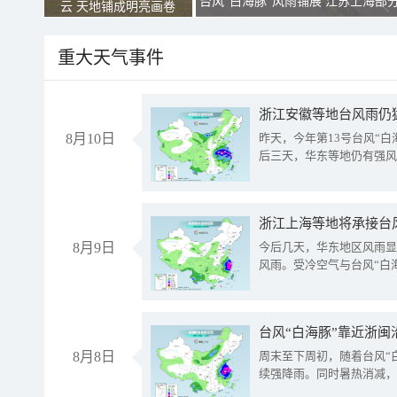
台风“白海豚”风雨铺展 江苏上海部
云 天地铺成明亮画卷
重大天气事件
浙江安徽等地台风雨仍
8月10日
昨天，今年第13号台风“
后三天，华东等地仍有强风
浙江上海等地将承接台风
8月9日
今后几天，华东地区风雨显
风雨。受冷空气与台风“白
台风“白海豚”靠近浙闽
8月8日
周末至下周初，随着台风“
续强降雨。同时暑热消减，