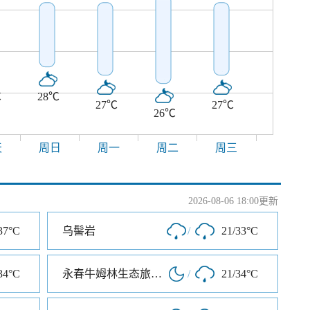
℃
28℃
27℃
27℃
26℃
天
周日
周一
周二
周三
2026-08-06 18:00更新
37°C
乌髻岩
/
21/33°C
34°C
永春牛姆林生态旅游区
/
21/34°C