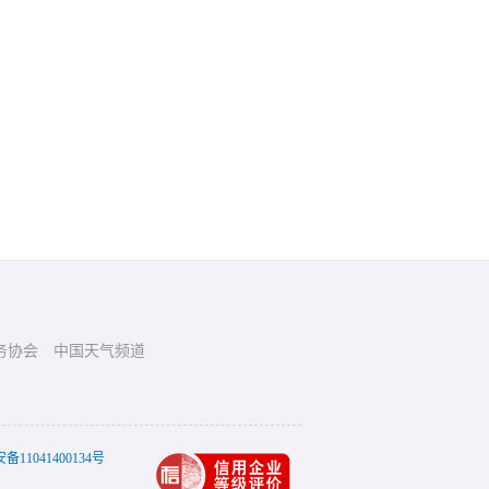
务协会
中国天气频道
11041400134号