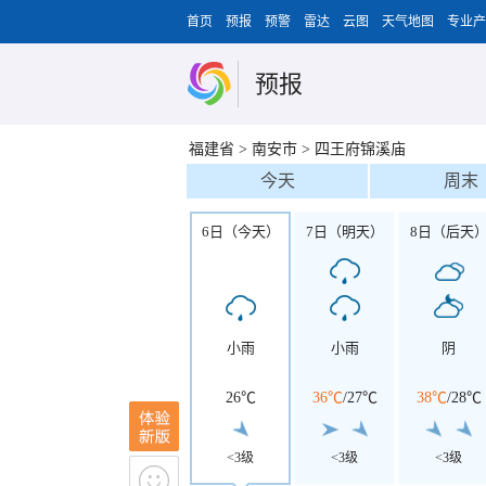
首页
预报
预警
雷达
云图
天气地图
专业产
预报
福建省
>
南安市
>
四王府锦溪庙
今天
周末
6日（今天）
7日（明天）
8日（后天
小雨
小雨
阴
26℃
36℃
/
27℃
38℃
/
28℃
<3级
<3级
<3级