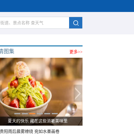
清图集
更多>>
广西南宁：盛夏里的“绿野仙踪”
贵阳雨后晨雾缭绕 宛如水墨画卷