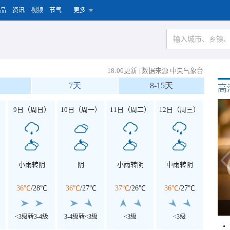
品
资讯
视频
节气
更多
18:00更新
|
数据来源 中央气象台
7天
8-15天
高
）
9日（周日）
10日（周一）
11日（周二）
12日（周三）
小雨转阴
阴
小雨转阴
中雨转阴
36℃
/
28℃
36℃
/
27℃
37℃
/
26℃
36℃
/
27℃
<3级转3-4级
3-4级转<3级
<3级
<3级