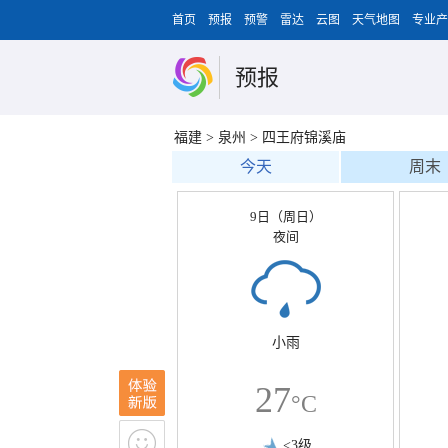
首页
预报
预警
雷达
云图
天气地图
专业产
预报
福建
>
泉州
>
四王府锦溪庙
今天
周末
9日（周日）
夜间
小雨
27
°C
<3级