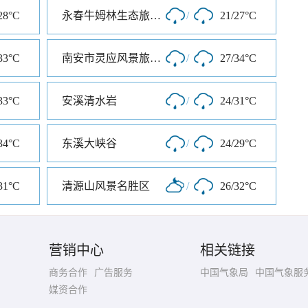
28°C
永春牛姆林生态旅游区
/
21/27°C
33°C
南安市灵应风景旅游区
/
27/34°C
33°C
安溪清水岩
/
24/31°C
34°C
东溪大峡谷
/
24/29°C
31°C
清源山风景名胜区
/
26/32°C
营销中心
相关链接
商务合作
广告服务
中国气象局
中国气象服
媒资合作