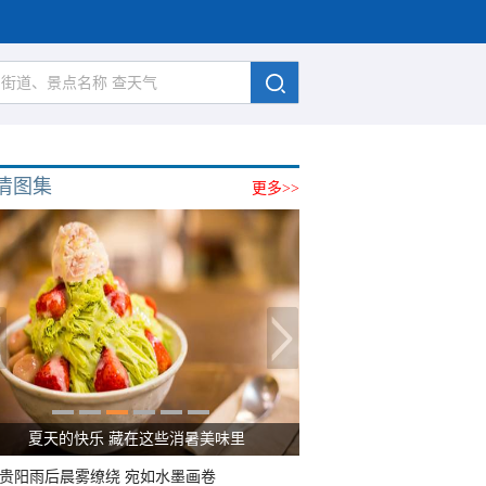
清图集
更多>>
广西南宁：盛夏里的“绿野仙踪”
贵阳雨后晨雾缭绕 宛如水墨画卷