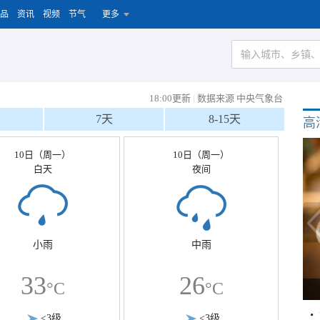
品
资讯
视频
节气
更多
18:00更新
|
数据来源 中央气象台
7天
8-15天
高
10日（周一）
10日（周一）
白天
夜间
小雨
中雨
33
26
°C
°C
<3级
<3级