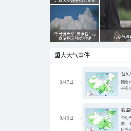
北京天空现鱼鳞云景观
今日份天空“显眼包” 北
北京气温
京浓积云强势抢镜
重大天气事件
台风
8月7日
随着
高温
8月6日
今明
散。
区将