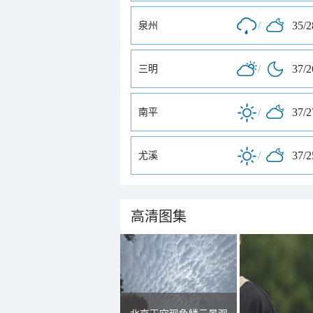
/
35/
泉州
/
37/
三明
/
37/
南平
/
37/
尤溪
高清图集