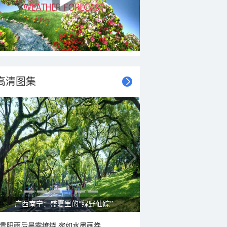
高清图集
呼伦贝尔草原 藏着最治愈的蓝天白云
贵阳雨后晨雾缭绕 宛如水墨画卷