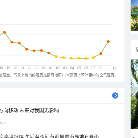
18
19
20
21
22
23
00
01
02
03
04
05
06
07
08
(h)
物理量，气象上给出的温度是指离地面1.5米高度上百叶箱中的空气温度。
北方向移动 未来对我国无影响
:19
京高温持续 午后至夜间有明显雷雨局地有暴雨