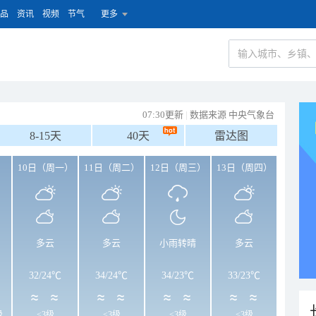
品
资讯
视频
节气
更多
07:30更新
|
数据来源 中央气象台
8-15天
40天
雷达图
）
10日（周一）
11日（周二）
12日（周三）
13日（周四）
多云
多云
小雨转晴
多云
32
/
24℃
34
/
24℃
34
/
23℃
33
/
23℃
级
<3级
<3级
<3级
<3级