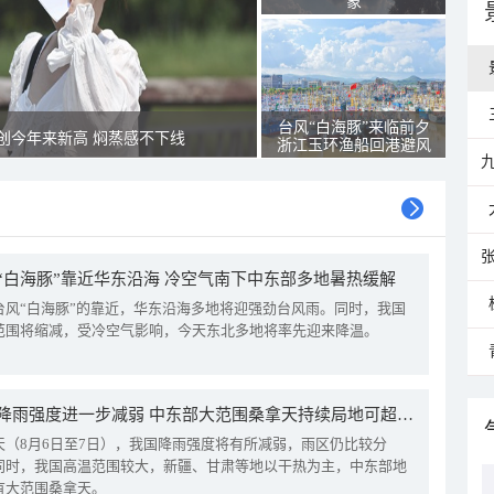
象
台风“白海豚”来临前夕
创今年来新高 焖蒸感不下线
浙江玉环渔船回港避风
“白海豚”靠近华东沿海 冷空气南下中东部多地暑热缓解
台风“白海豚”的靠近，华东沿海多地将迎强劲台风雨。同时，我国
范围将缩减，受冷空气影响，今天东北多地将率先迎来降温。
我国降雨强度进一步减弱 中东部大范围桑拿天持续局地可超38℃
天（8月6日至7日），我国降雨强度将有所减弱，雨区仍比较分
同时，我国高温范围较大，新疆、甘肃等地以干热为主，中东部地
有大范围桑拿天。