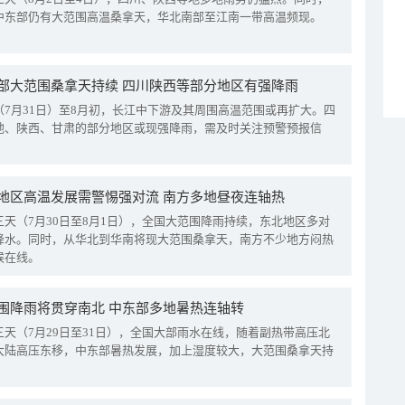
中东部仍有大范围高温桑拿天，华北南部至江南一带高温频现。
部大范围桑拿天持续 四川陕西等部分地区有强降雨
（7月31日）至8月初，长江中下游及其周围高温范围或再扩大。四
地、陕西、甘肃的部分地区或现强降雨，需及时关注预警预报信
地区高温发展需警惕强对流 南方多地昼夜连轴热
三天（7月30日至8月1日），全国大范围降雨持续，东北地区多对
降水。同时，从华北到华南将现大范围桑拿天，南方不少地方闷热
候在线。
围降雨将贯穿南北 中东部多地暑热连轴转
三天（7月29日至31日），全国大部雨水在线，随着副热带高压北
大陆高压东移，中东部暑热发展，加上湿度较大，大范围桑拿天持