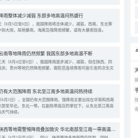
降雨整体减少减弱 东部多地高温闷热盛行
天（8月5日至6日），我国降雨将总体减少、减弱，西南、东北等
中到大雨，局地暴雨，海南岛强降雨频繁，或有大暴雨现身。
云南等地降雨仍然频繁 我国东部多地高温不断
三天（8月4日至6日），我国降雨逐步减少、减弱，但在陕西、四
重庆、贵州等地仍然降雨频繁，需防范连续降雨可能引发的次生灾
拨
仍有大范围降雨 东北至江南多地高温闷热持续
（8月3日），全国仍有大范围降雨，强降雨主要出现在华南和西南
东部至华北、东北一带。在副热带高压的掌控下，从东北至江南高
热天气持续。
四川陕西等地需警惕降雨叠加致灾 华北南部至江南一带高温频现
三天（8月2日至4日），四川、陕西等地多地雨势仍猛烈。同时，