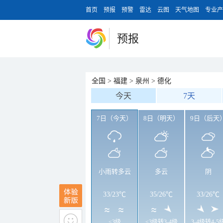
首页
预报
预警
雷达
云图
天气地图
专业产
预报
全国
>
福建
>
泉州
>
德化
今天
7天
7日（今天）
8日（明天）
9日（后天
小雨转多云
多云
阴
33
/
23℃
35
/
26℃
33
/
26℃
<3级
<3级转3-4级
3-4级转4-5