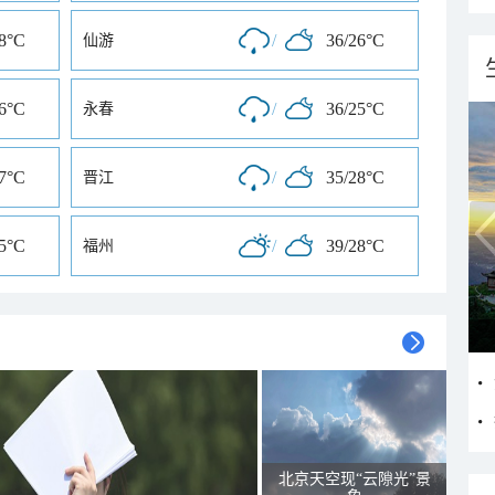
28°C
/
36/26°C
仙游
26°C
/
36/25°C
永春
27°C
/
35/28°C
晋江
25°C
/
39/28°C
福州
北京天空现“云隙光”景