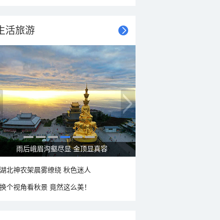
生活旅游
秋意浓 蓝天映衬下的哈尔滨伏尔加庄园
湖北神农架晨雾缭绕 秋色迷人
换个视角看秋景 竟然这么美！