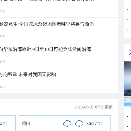
:05
秋凉意生 全国凉风渐起地图看哪里将暑气渐消
:00
向华东沿海靠近 9日至10日可能登陆浙闽沿海
:05
北方向移动 未来对我国无影响
:17
2026-08-07 07:30更新
24°C
/
36/27°C
莆田