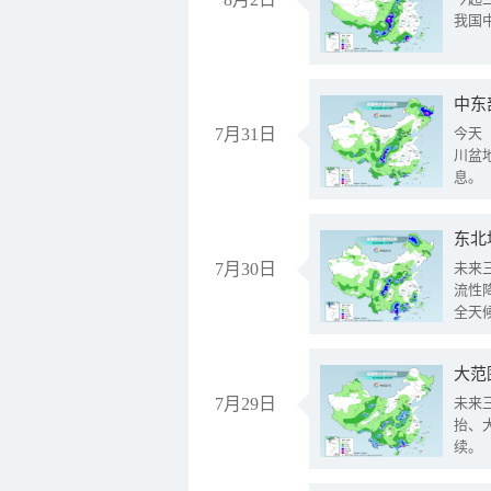
我国
中东
7月31日
今天
川盆
息。
东北
7月30日
未来
流性
全天
大范
7月29日
未来
抬、
续。