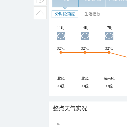
分时段预报
生活指数
11时
14时
17时
32℃
32℃
32℃
北风
北风
东南风
<3级
<3级
<3级
整点天气实况
34