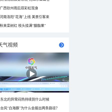
广西钦州雨后双彩虹现身
河南洛阳“花海”上线 美景引客来
秋来栾树红 枝头挂满“胭脂果”
天气视频
东北的异常闷热持续到什么时候
台风“白海豚”为什么会报出两条路径？