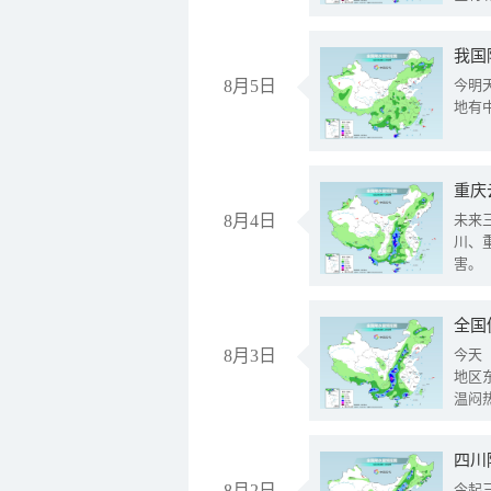
我国
8月5日
今明
地有
重庆
8月4日
未来
川、
害。
全国
8月3日
今天
地区
温闷
8月2日
今起