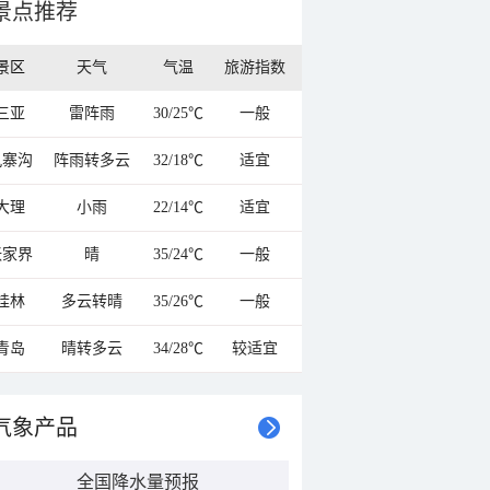
景点推荐
景区
天气
气温
旅游指数
三亚
雷阵雨
30/25℃
一般
九寨沟
阵雨转多云
32/18℃
适宜
大理
小雨
22/14℃
适宜
张家界
晴
35/24℃
一般
桂林
多云转晴
35/26℃
一般
青岛
晴转多云
34/28℃
较适宜
气象产品
全国降水量预报