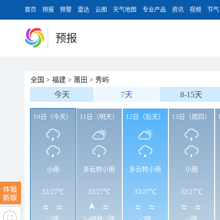
首页
预报
预警
雷达
云图
天气地图
专业产品
资讯
视频
节气
预报
全国
>
福建
>
莆田
>
秀屿
今天
7天
8-15天
10日（今天）
11日（明天）
12日（后天）
13日（周四）
小雨
多云转小雨
多云转小雨
小雨
32
/
27℃
33
/
27℃
33
/
27℃
32
/
27℃
<3级
3-4级转<3级
<3级
<3级