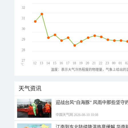
32
31
30
29
28
27
12
13
14
15
16
17
18
19
20
21
22
23
00
01
0
℃
温度：表示大气冷热程度的物理量，气象上给出的温
天气资讯
迎战台风“白海豚” 风雨中那些坚守
中国天气网 2026-08-10 10:08
江南到东北陆续降温热意缓解 华南