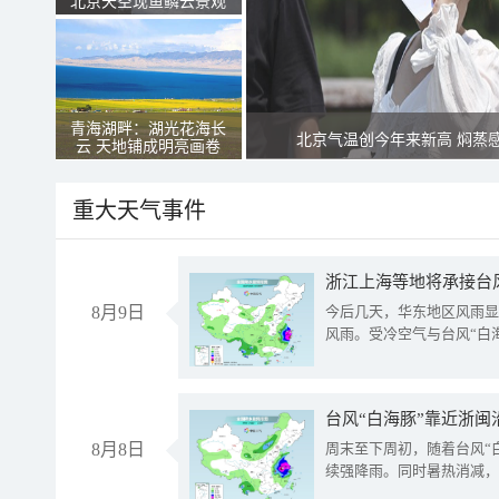
北京天空现鱼鳞云景观
青海湖畔：湖光花海长
北京气温创今年来新高 焖蒸
云 天地铺成明亮画卷
重大天气事件
浙江上海等地将承接台风
8月9日
今后几天，华东地区风雨显
风雨。受冷空气与台风“白
台风“白海豚”靠近浙闽
8月8日
周末至下周初，随着台风“
续强降雨。同时暑热消减，