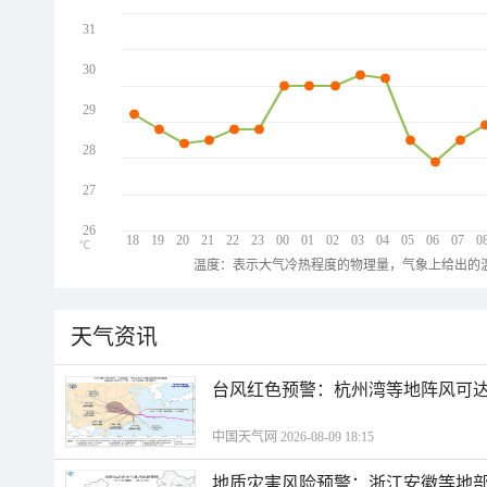
31
30
29
28
27
26
18
19
20
21
22
23
00
01
02
03
04
05
06
07
0
℃
温度：表示大气冷热程度的物理量，气象上给出的温
天气资讯
​台风红色预警：杭州湾等地阵风可达1
中国天气网 2026-08-09 18:15
地质灾害风险预警：浙江安徽等地