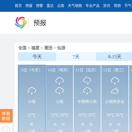
首页
预报
预警
雷达
云图
天气地图
专业产品
资讯
视频
节气
预报
全国
>
福建
>
莆田
>
仙游
今天
7天
8-15天
9日（今天）
10日（明天）
11日（后天）
12日（周三）
小雨
小雨
中雨转小雨
小雨转多云
27℃
33℃
/
26℃
33℃
/
26℃
34℃
/
26℃
<3级
<3级
<3级
<3级