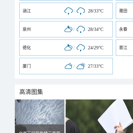
/
28/33°C
涵江
莆田
/
28/34°C
泉州
永春
/
24/29°C
德化
晋江
/
27/33°C
厦门
高清图集