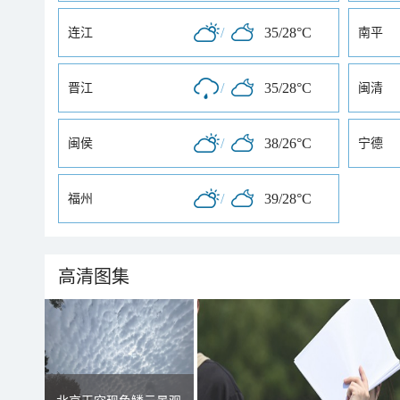
/
35/28°C
连江
南平
/
35/28°C
晋江
闽清
/
38/26°C
闽侯
宁德
/
39/28°C
福州
高清图集