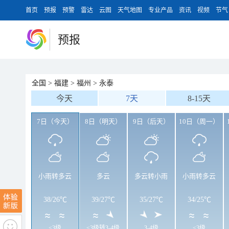
首页
预报
预警
雷达
云图
天气地图
专业产品
资讯
视频
节气
预报
全国
>
福建
>
福州
>
永泰
今天
7天
8-15天
7日（今天）
8日（明天）
9日（后天）
10日（周一）
小雨转多云
多云
多云转小雨
小雨转多云
38
/
26℃
39
/
27℃
35
/
27℃
34
/
25℃
<3级
<3级转3-4级
3-4级
<3级