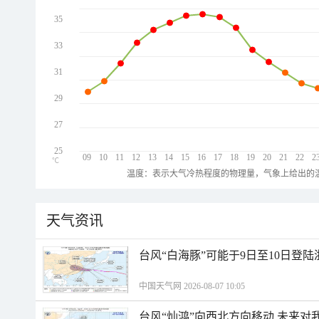
35
33
31
29
27
25
09
10
11
12
13
14
15
16
17
18
19
20
21
22
2
℃
温度：表示大气冷热程度的物理量，气象上给出的温
天气资讯
台风“白海豚”可能于9日至10日登
中国天气网 2026-08-07 10:05
台风“灿鸿”向西北方向移动 未来对