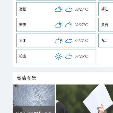
/
33/27°C
宿松
望江
/
32/27°C
安庆
黄石
/
34/27°C
太湖
九江
/
37/26°C
铅山
高清图集