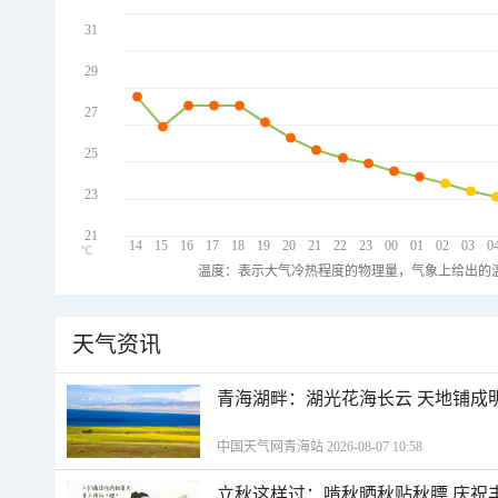
31
29
27
25
23
21
14
15
16
17
18
19
20
21
22
23
00
01
02
03
0
℃
温度：表示大气冷热程度的物理量，气象上给出的温
天气资讯
青海湖畔：湖光花海长云 天地铺成
中国天气网青海站 2026-08-07 10:58
立秋这样过：啃秋晒秋贴秋膘 庆祝