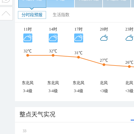
分时段预报
生活指数
11时
14时
17时
20时
23时
32℃
32℃
31℃
27℃
26℃
东北风
东北风
东北风
北风
北风
3-4级
3-4级
3-4级
<3级
<3级
整点天气实况
33