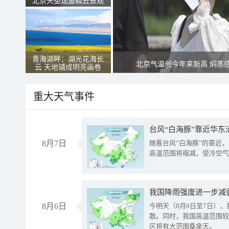
北京天空现鱼鳞云景观
青海湖畔：湖光花海长
北京气温创今年来新高 焖蒸
云 天地铺成明亮画卷
重大天气事件
台风“白海豚”靠近华东
8月7日
随着台风“白海豚”的靠近
高温范围将缩减，受冷空气
8月6日
今明天（8月6日至7日）
散。同时，我国高温范围较
区将有大范围桑拿天。