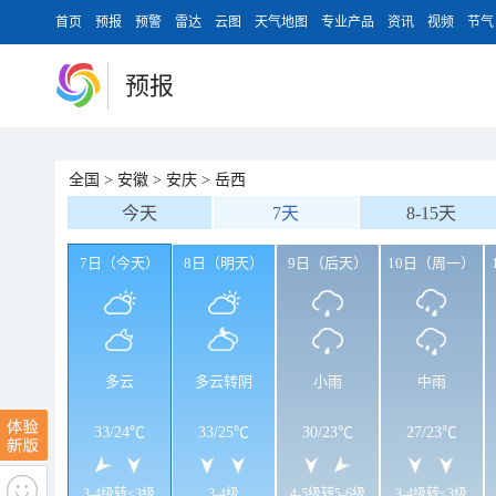
首页
预报
预警
雷达
云图
天气地图
专业产品
资讯
视频
节气
预报
全国
>
安徽
>
安庆
>
岳西
今天
7天
8-15天
7日（今天）
8日（明天）
9日（后天）
10日（周一）
多云
多云转阴
小雨
中雨
33
/
24℃
33
/
25℃
30
/
23℃
27
/
23℃
3-4级转<3级
3-4级
4-5级转5-6级
3-4级转<3级