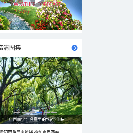
高清图集
广西南宁：盛夏里的“绿野仙踪”
贵阳雨后晨雾缭绕 宛如水墨画卷