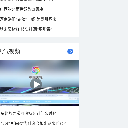
广西钦州雨后双彩虹现身
河南洛阳“花海”上线 美景引客来
秋来栾树红 枝头挂满“胭脂果”
天气视频
东北的异常闷热持续到什么时候
台风“白海豚”为什么会报出两条路径？