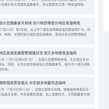
中东部仍有大范围高温桑拿天，华北南部至江南一带高温频现。
部大范围桑拿天持续 四川陕西等部分地区有强降雨
（7月31日）至8月初，长江中下游及其周围高温范围或再扩大。四
地、陕西、甘肃的部分地区或现强降雨，需及时关注预警预报信
地区高温发展需警惕强对流 南方多地昼夜连轴热
三天（7月30日至8月1日），全国大范围降雨持续，东北地区多对
降水。同时，从华北到华南将现大范围桑拿天，南方不少地方闷热
候在线。
围降雨将贯穿南北 中东部多地暑热连轴转
三天（7月29日至31日），全国大部雨水在线，随着副热带高压北
大陆高压东移，中东部暑热发展，加上湿度较大，大范围桑拿天持