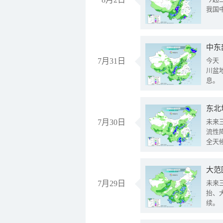
我国
中东
7月31日
今天
川盆
息。
东北
7月30日
未来
流性
全天
大范
7月29日
未来
抬、
续。