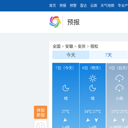
首页
预报
预警
雷达
云图
天气地图
专业产
预报
全国
>
安徽
>
安庆
>
宿松
今天
7天
7日（今天）
8日（明天）
9日（后天
晴
晴
小雨
27℃
34℃
/
27℃
33℃
/
25℃
3-4级
3-4级
4-5级转5-6