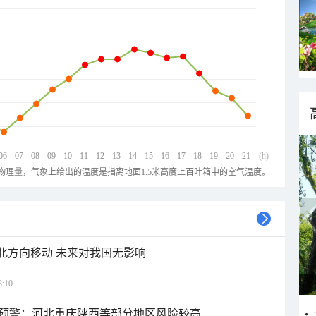
06
07
08
09
10
11
12
13
14
15
16
17
18
19
20
21
(h)
物理量，气象上给出的温度是指离地面1.5米高度上百叶箱中的空气温度。
西北方向移动 未来对我国无影响
:10
预警：河北重庆陕西等部分地区风险较高