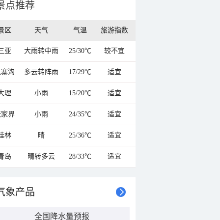
景点推荐
景区
天气
气温
旅游指数
三亚
大雨转中雨
25/30℃
较不宜
九寨沟
多云转阵雨
17/29℃
适宜
大理
小雨
15/20℃
适宜
张家界
小雨
24/35℃
适宜
桂林
晴
25/36℃
适宜
青岛
晴转多云
28/33℃
适宜
气象产品
全国降水量预报