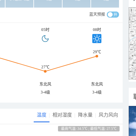
蓝天预报
05时
08时
29℃
27℃
东北风
东北风
3-4级
3-4级
温度
相对湿度
降水量
风力风向
最高气温: 34.5℃ , 最低气温: 27.5℃