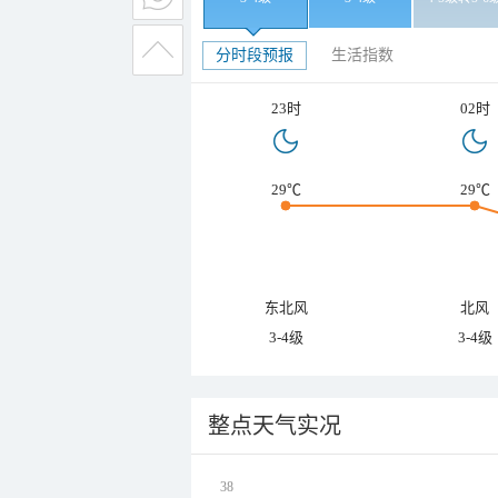
分时段预报
生活指数
23时
02时
29℃
29℃
东北风
北风
3-4级
3-4级
整点天气实况
38