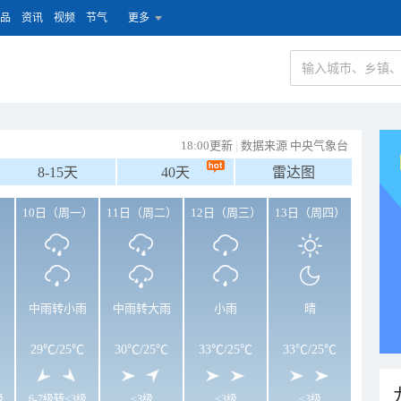
品
资讯
视频
节气
更多
18:00更新
|
数据来源 中央气象台
8-15天
40天
雷达图
）
10日（周一）
11日（周二）
12日（周三）
13日（周四）
中雨转小雨
中雨转大雨
小雨
晴
29℃
/
25℃
30℃
/
25℃
33℃
/
25℃
33℃
/
25℃
级
6-7级转<3级
<3级
<3级
<3级