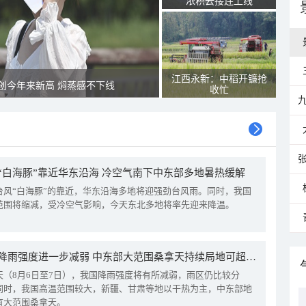
浓积云接连上线
江西永新：中稻开镰抢
创今年来新高 焖蒸感不下线
收忙
“白海豚”靠近华东沿海 冷空气南下中东部多地暑热缓解
台风“白海豚”的靠近，华东沿海多地将迎强劲台风雨。同时，我国
范围将缩减，受冷空气影响，今天东北多地将率先迎来降温。
我国降雨强度进一步减弱 中东部大范围桑拿天持续局地可超38℃
天（8月6日至7日），我国降雨强度将有所减弱，雨区仍比较分
同时，我国高温范围较大，新疆、甘肃等地以干热为主，中东部地
有大范围桑拿天。