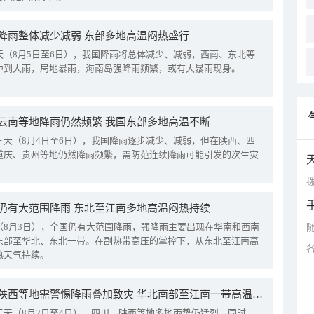
降雨整体减少减弱 东部多地高温闷热盛行
天（8月5日至6日），我国降雨将总体减少、减弱，西南、东北等
中到大雨，局地暴雨，海南岛强降雨频繁，或有大暴雨现身。
云南等地降雨仍然频繁 我国东部多地高温不断
三天（8月4日至6日），我国降雨逐步减少、减弱，但在陕西、四
重庆、贵州等地仍然降雨频繁，需防范连续降雨可能引发的次生灾
拨
仍有大范围降雨 东北至江南多地高温闷热持续
（8月3日），全国仍有大范围降雨，强降雨主要出现在华南和西南
东部至华北、东北一带。在副热带高压的掌控下，从东北至江南高
热天气持续。
四川陕西等地需警惕降雨叠加致灾 华北南部至江南一带高温频现
三天（8月2日至4日），四川、陕西等地多地雨势仍猛烈。同时，