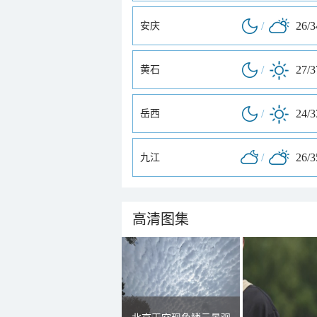
/
26/
安庆
/
27/
黄石
/
24/
岳西
/
26/
九江
高清图集