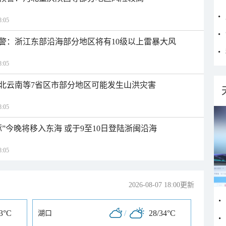
:05
警：浙江东部沿海部分地区将有10级以上雷暴大风
:05
北云南等7省区市部分地区可能发生山洪灾害
:05
”今晚将移入东海 或于9至10日登陆浙闽沿海
:05
2026-08-07 18:00更新
33°C
/
28/34°C
湖口