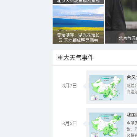
北京天空现鱼鳞云景观
青海湖畔：湖光花海长
北京气温
云 天地铺成明亮画卷
重大天气事件
台风
8月7日
随着
高温
8月6日
今明
散。
区将