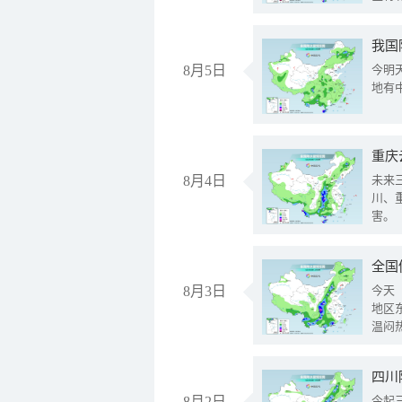
我国
8月5日
今明
地有
重庆
8月4日
未来
川、
害。
全国
8月3日
今天
地区
温闷
8月2日
今起