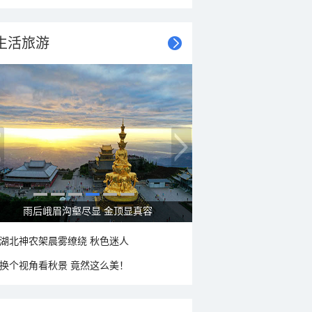
生活旅游
雨后峨眉沟壑尽显 金顶显真容
湖北神农架晨雾缭绕 秋色迷人
换个视角看秋景 竟然这么美！