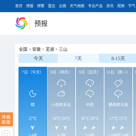
首页
预报
预警
雷达
云图
天气地图
专业产品
资讯
视频
节气
预报
全国
>
安徽
>
芜湖
>
三山
今天
7天
8-15天
7日（今天）
8日（明天）
9日（后天）
10日（周一）
晴
小雨转多云
中雨
暴雨转大雨
27℃
34℃
/
26℃
30℃
/
26℃
27℃
/
25℃
3-4级
4-5级
5-6级
5-6级转3-4级