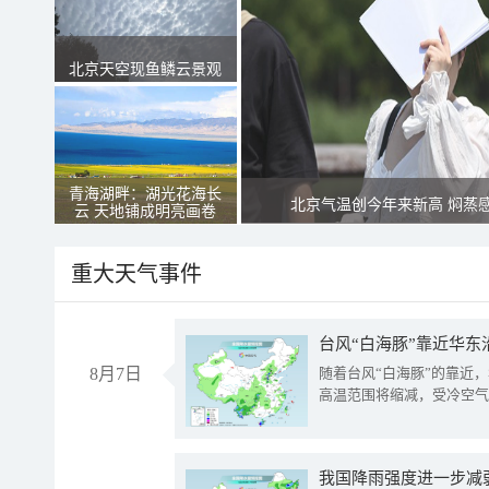
北京天空现鱼鳞云景观
青海湖畔：湖光花海长
北京气温创今年来新高 焖蒸
云 天地铺成明亮画卷
重大天气事件
台风“白海豚”靠近华东
8月7日
随着台风“白海豚”的靠近
高温范围将缩减，受冷空气