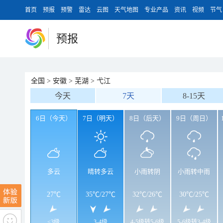
首页
预报
预警
雷达
云图
天气地图
专业产品
资讯
视频
节气
预报
全国
>
安徽
>
芜湖
>
弋江
今天
7天
8-15天
6日（今天）
7日（明天）
8日（后天）
9日（周日）
多云
晴转多云
小雨转阴
小雨转中雨
27℃
35℃
/
27℃
32℃
/
26℃
30℃
/
25℃
<3级
3-4级
4-5级转5-6级
5-6级转3-4级