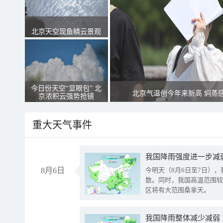
北京天空现鱼鳞云景观
今日份天空“显眼包” 北
北京气温创今年来新高 焖蒸
京浓积云强势抢镜
重大天气事件
8月6日
今明天（8月6日至7日）
散。同时，我国高温范围较
区将有大范围桑拿天。
我国降雨整体减少减弱