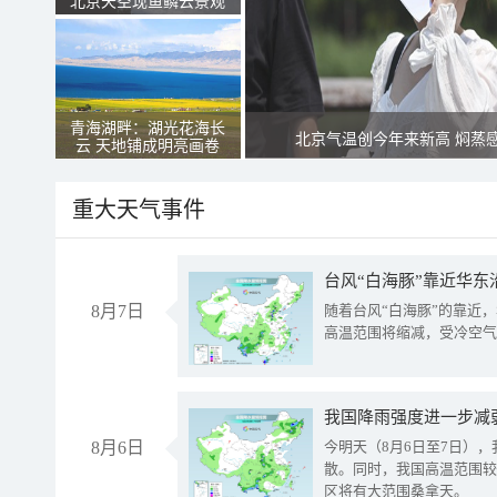
北京天空现鱼鳞云景观
青海湖畔：湖光花海长
北京气温创今年来新高 焖蒸
云 天地铺成明亮画卷
重大天气事件
台风“白海豚”靠近华东
8月7日
随着台风“白海豚”的靠近
高温范围将缩减，受冷空气
8月6日
今明天（8月6日至7日）
散。同时，我国高温范围较
区将有大范围桑拿天。