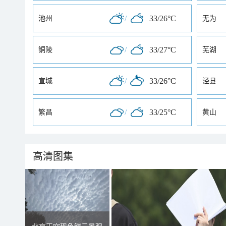
/
33/26°C
池州
无为
/
33/27°C
铜陵
芜湖
/
33/26°C
宣城
泾县
/
33/25°C
繁昌
黄山
高清图集