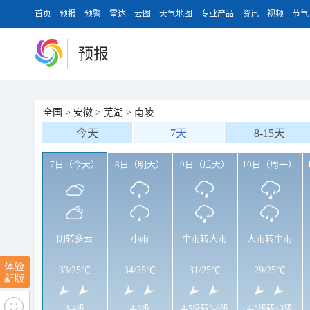
首页
预报
预警
雷达
云图
天气地图
专业产品
资讯
视频
节气
预报
全国
>
安徽
>
芜湖
>
南陵
今天
7天
8-15天
7日（今天）
8日（明天）
9日（后天）
10日（周一）
阴转多云
小雨
中雨转大雨
大雨转中雨
33
/
25℃
34
/
25℃
31
/
25℃
29
/
25℃
3-4级
4-5级
4-5级转5-6级
4-5级转<3级