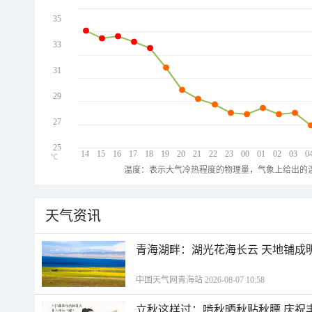
35
33
31
29
27
25
14
15
16
17
18
19
20
21
22
23
00
01
02
03
0
℃
温度：表示大气冷热程度的物理量，气象上给出的温
天气资讯
青海湖畔：湖光花海长云 天地铺成
中国天气网青海站 2026-08-07 10:58
立秋这样过：啃秋晒秋贴秋膘 庆祝