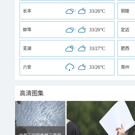
/
33/26°C
长丰
铜陵
/
33/26°C
蚌埠
定远
/
33/27°C
芜湖
肥西
/
33/26°C
六安
滁州
高清图集