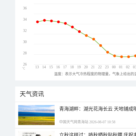
36
34
32
30
28
26
13
14
15
16
17
18
19
20
21
22
23
00
01
02
0
℃
温度：表示大气冷热程度的物理量，气象上给出的温
天气资讯
青海湖畔：湖光花海长云 天地铺成
中国天气网青海站 2026-08-07 10:58
立秋这样过：啃秋晒秋贴秋膘 庆祝