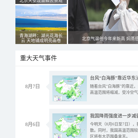
北京天空现鱼鳞云景观
青海湖畔：湖光花海长
北京气温创今年来新高 焖蒸
云 天地铺成明亮画卷
重大天气事件
台风“白海豚”靠近华东
8月7日
随着台风“白海豚”的靠近
高温范围将缩减，受冷空气
8月6日
今明天（8月6日至7日）
散。同时，我国高温范围较
区将有大范围桑拿天。