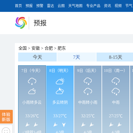
首页
预报
预警
雷达
云图
天气地图
专业产品
资讯
视频
节气
预报
全国
>
安徽
>
合肥
>
肥东
今天
7天
8-15天
7日（今天）
8日（明天）
9日（后天）
10日（周一）
小雨转多云
多云转阴
中雨转小雨
中雨
33
/
26℃
33
/
27℃
32
/
25℃
27
/
25℃
<3级转3-4级
4-5级
4-5级
4-5级