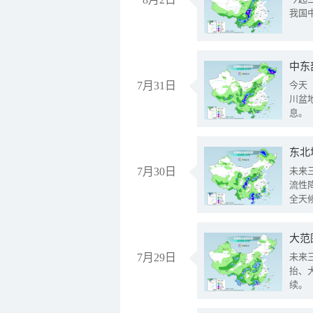
我国
中东
7月31日
今天
川盆
息。
东北
7月30日
未来
流性
全天
大范
7月29日
未来
抬、
续。