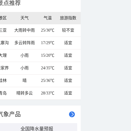
景点推荐
景区
天气
气温
旅游指数
三亚
大雨转中雨
25/30℃
较不宜
九寨沟
多云转阵雨
17/29℃
适宜
大理
小雨
15/20℃
适宜
张家界
小雨
24/35℃
适宜
桂林
晴
25/36℃
适宜
青岛
晴转多云
28/33℃
适宜
气象产品
全国降水量预报