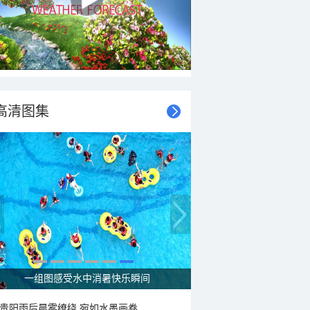
高清图集
一组图感受水中消暑快乐瞬间
贵阳雨后晨雾缭绕 宛如水墨画卷