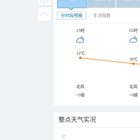
分时段预报
生活指数
23时
02时
33℃
30℃
北风
北风
<3级
<3级
整点天气实况
37