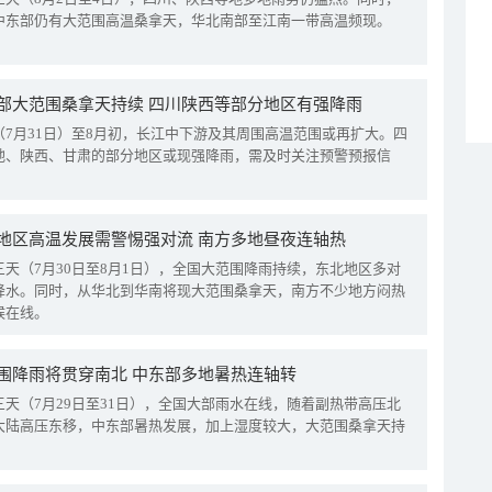
中东部仍有大范围高温桑拿天，华北南部至江南一带高温频现。
部大范围桑拿天持续 四川陕西等部分地区有强降雨
（7月31日）至8月初，长江中下游及其周围高温范围或再扩大。四
地、陕西、甘肃的部分地区或现强降雨，需及时关注预警预报信
地区高温发展需警惕强对流 南方多地昼夜连轴热
三天（7月30日至8月1日），全国大范围降雨持续，东北地区多对
降水。同时，从华北到华南将现大范围桑拿天，南方不少地方闷热
候在线。
围降雨将贯穿南北 中东部多地暑热连轴转
三天（7月29日至31日），全国大部雨水在线，随着副热带高压北
大陆高压东移，中东部暑热发展，加上湿度较大，大范围桑拿天持