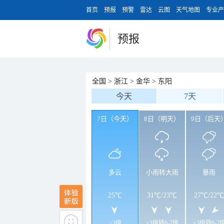
首页
预报
预警
雷达
云图
天气地图
专业产
预报
全国
>
浙江
>
金华
>
东阳
今天
7天
7日（今天）
8日（明天）
9日（后天
多云
小雨转大雨
暴雨
25℃
31℃
/
23℃
27℃
/
22℃
<3级
<3级转6-7级
<3级转6-7