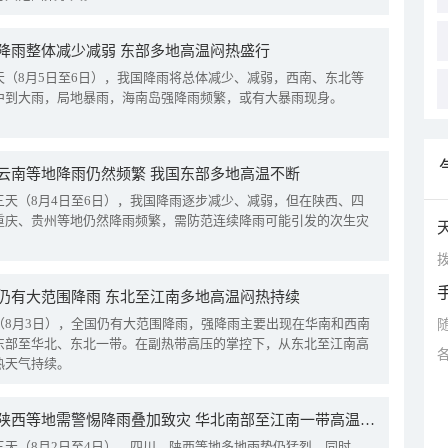
降雨整体减少减弱 东部多地高温闷热盛行
天（8月5日至6日），我国降雨将总体减少、减弱，西南、东北等
中到大雨，局地暴雨，海南岛强降雨频繁，或有大暴雨现身。
云南等地降雨仍然频繁 我国东部多地高温不断
三天（8月4日至6日），我国降雨逐步减少、减弱，但在陕西、四
重庆、贵州等地仍然降雨频繁，需防范连续降雨可能引发的次生灾
拨
仍有大范围降雨 东北至江南多地高温闷热持续
（8月3日），全国仍有大范围降雨，强降雨主要出现在华南和西南
东部至华北、东北一带。在副热带高压的掌控下，从东北至江南高
热天气持续。
四川陕西等地需警惕降雨叠加致灾 华北南部至江南一带高温频现
三天（8月2日至4日），四川、陕西等地多地雨势仍猛烈。同时，