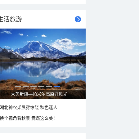
生活旅游
大美新疆—帕米尔高原好风光
湖北神农架晨雾缭绕 秋色迷人
换个视角看秋景 竟然这么美！