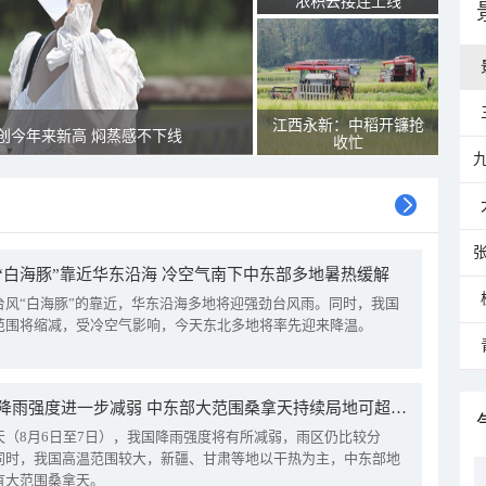
浓积云接连上线
江西永新：中稻开镰抢
创今年来新高 焖蒸感不下线
收忙
“白海豚”靠近华东沿海 冷空气南下中东部多地暑热缓解
台风“白海豚”的靠近，华东沿海多地将迎强劲台风雨。同时，我国
范围将缩减，受冷空气影响，今天东北多地将率先迎来降温。
我国降雨强度进一步减弱 中东部大范围桑拿天持续局地可超38℃
天（8月6日至7日），我国降雨强度将有所减弱，雨区仍比较分
同时，我国高温范围较大，新疆、甘肃等地以干热为主，中东部地
有大范围桑拿天。