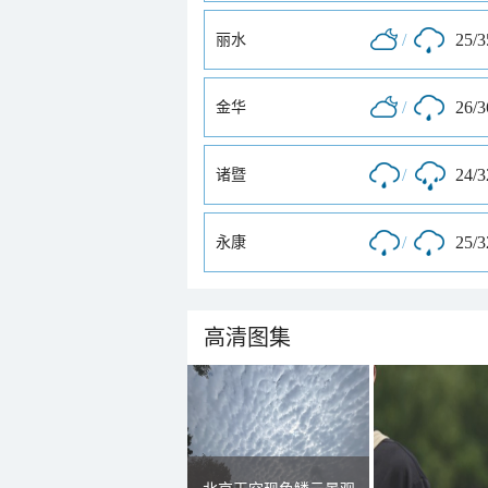
/
25/
丽水
/
26/
金华
/
24/
诸暨
/
25/
永康
高清图集