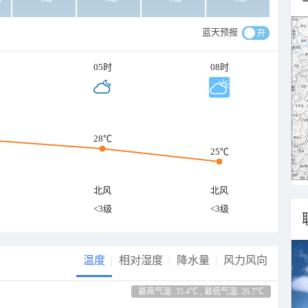
蓝天预报
05时
08时
28℃
25℃
北风
北风
<3级
<3级
温度
相对湿度
降水量
风力风向
最高气温: 35.4℃ , 最低气温: 26.7℃