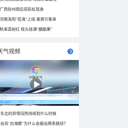
广西钦州雨后双彩虹现身
河南洛阳“花海”上线 美景引客来
秋来栾树红 枝头挂满“胭脂果”
天气视频
东北的异常闷热持续到什么时候
台风“白海豚”为什么会报出两条路径？