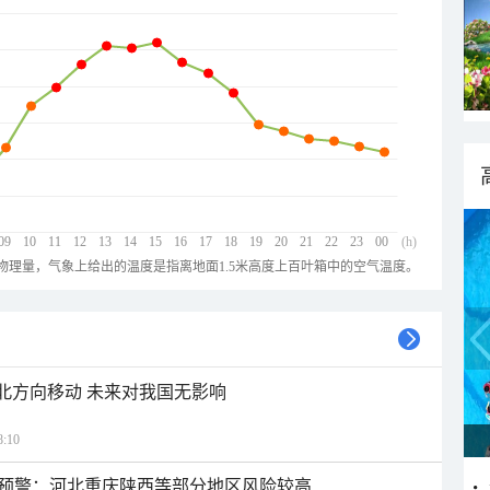
09
10
11
12
13
14
15
16
17
18
19
20
21
22
23
00
(h)
物理量，气象上给出的温度是指离地面1.5米高度上百叶箱中的空气温度。
西北方向移动 未来对我国无影响
:10
预警：河北重庆陕西等部分地区风险较高