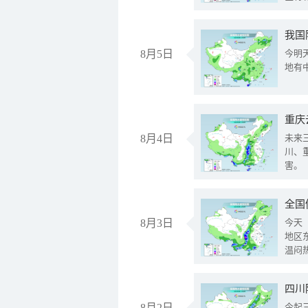
我国
8月5日
今明
地有
重庆
8月4日
未来
川、
害。
全国
8月3日
今天
地区
温闷
8月2日
今起