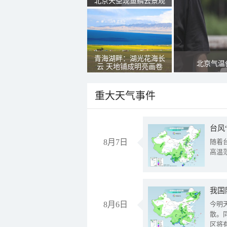
北京天空现鱼鳞云景观
青海湖畔：湖光花海长
北京气温
云 天地铺成明亮画卷
重大天气事件
台风
8月7日
随着
高温
8月6日
今明
散。
区将