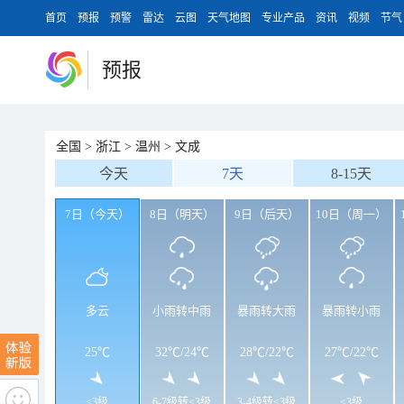
首页
预报
预警
雷达
云图
天气地图
专业产品
资讯
视频
节气
预报
全国
>
浙江
>
温州
>
文成
今天
7天
8-15天
7日（今天）
8日（明天）
9日（后天）
10日（周一）
多云
小雨转中雨
暴雨转大雨
暴雨转小雨
25℃
32℃
/
24℃
28℃
/
22℃
27℃
/
22℃
<3级
6-7级转<3级
3-4级转<3级
<3级