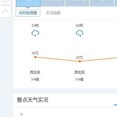
分时段预报
生活指数
23时
02时
26℃
25℃
西北风
西北风
5-6级
5-6级
整点天气实况
36