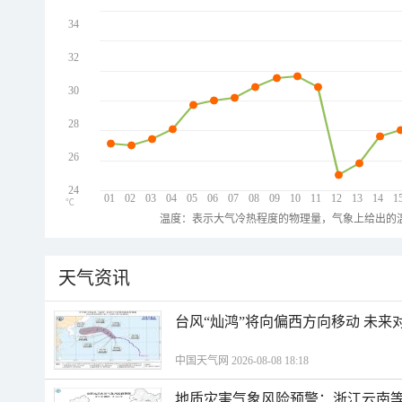
34
32
30
28
26
24
01
02
03
04
05
06
07
08
09
10
11
12
13
14
1
℃
温度：表示大气冷热程度的物理量，气象上给出的温
天气资讯
台风“灿鸿”将向偏西方向移动 未来
中国天气网 2026-08-08 18:18
地质灾害气象风险预警：浙江云南