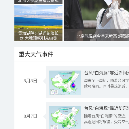
北京天空现鱼鳞云景观
青海湖畔：湖光花海长
北京气温创今年来新高 焖蒸
云 天地铺成明亮画卷
重大天气事件
台风“白海豚”靠近浙闽
8月8日
周末至下周初，随着台风“
续强降雨。同时暑热消减，
台风“白海豚”靠近华东
8月7日
随着台风“白海豚”的靠近
高温范围将缩减，受冷空气