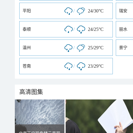
/
24/30°C
平阳
瑞安
/
24/25°C
泰顺
丽水
/
25/29°C
温州
景宁
/
23/29°C
苍南
高清图集