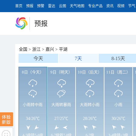
首页
预报
预警
雷达
云图
天气地图
专业产品
资讯
视频
节气
预报
全国
>
浙江
>
嘉兴
>
平湖
今天
7天
8-15天
8日（今天）
9日（明天）
10日（后天）
11日（周二）
小雨转中雨
大雨转暴雨
大雨转小雨
小雨
34
/
26℃
27
/
25℃
28
/
26℃
30
/
26℃
4-5级转5-6级
6-7级转7-8级
6-7级
3-4级转<3级