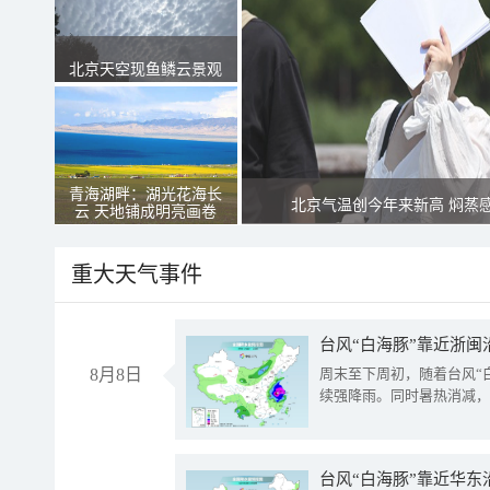
北京天空现鱼鳞云景观
青海湖畔：湖光花海长
北京气温创今年来新高 焖蒸
云 天地铺成明亮画卷
重大天气事件
台风“白海豚”靠近浙闽
8月8日
周末至下周初，随着台风“
续强降雨。同时暑热消减，
台风“白海豚”靠近华东