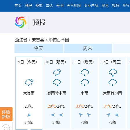
首页
预报
预警
雷达
云图
天气地图
专业产品
资讯
视频
节气
预报
浙江省
>
安吉县
>
中南百草园
今天
周末
9日（今天）
10日（明天）
11日（后天）
12日（周三）
大暴雨
暴雨转中雨
小雨
大雨转小雨
23℃
29℃
/
24℃
33℃
/
24℃
34℃
/
24℃
3-4级
3-4级
<3级
<3级