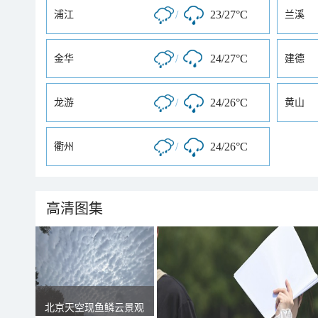
/
23/27°C
浦江
兰溪
/
24/27°C
金华
建德
/
24/26°C
龙游
黄山
/
24/26°C
衢州
高清图集
北京天空现鱼鳞云景观