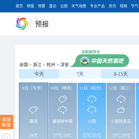
首页
预报
预警
雷达
云图
天气地图
专业产品
资讯
视频
节气
预报
全国
>
浙江
>
杭州
>
淳安
今天
7天
8-15天
9日（今天）
10日（明天）
11日（后天）
12日（周三）
暴雨
暴雨转中雨
小雨
小雨转多云
24℃
27℃
/
24℃
32℃
/
25℃
33℃
/
26℃