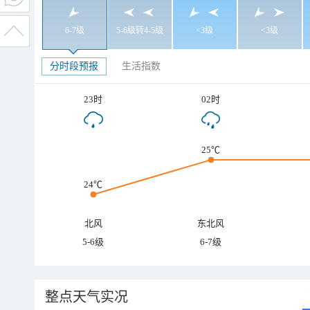
6-7级
5-6级转4-5级
<3级
<3级
分时段预报
生活指数
23时
02时
25℃
24℃
北风
东北风
5-6级
6-7级
整点天气实况