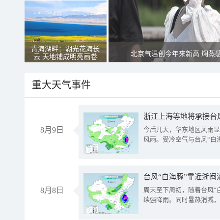
青海湖畔：湖光花海长
北京气温创今年来新高 焖蒸
云 天地铺成明亮画卷
重大天气事件
浙江上海等地将承接台风
8月9日
今后几天，华东地区风雨显
风雨。受冷空气与台风“白
台风“白海豚”靠近浙闽
8月8日
周末至下周初，随着台风“
续强降雨。同时暑热消减，