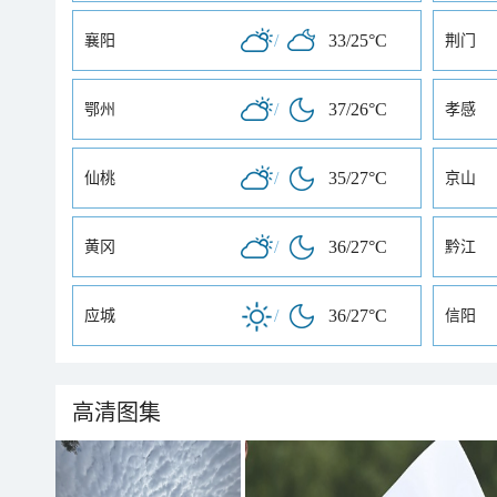
/
33/25°C
襄阳
荆门
/
37/26°C
鄂州
孝感
/
35/27°C
仙桃
京山
/
36/27°C
黄冈
黔江
/
36/27°C
应城
信阳
高清图集