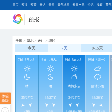
首页
预报
预警
雷达
云图
天气地图
专业产品
资讯
视频
节气
预报
全国
>
湖北
>
天门
>
城区
今天
7天
8-15天
7日（今天）
8日（明天）
9日（后天）
10日（周一）
晴
晴
晴转多云
阴转小雨
35
/
27℃
35
/
27℃
34
/
25℃
33
/
26℃
<3级
<3级
3-4级转<3级
<3级转3-4级