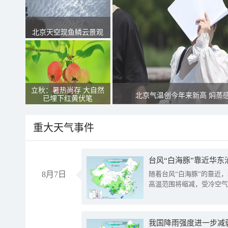
北京天空现鱼鳞云景观
立秋：暑热尚存 大自然
北京气温创今年来新高 焖蒸
已埋下红黄伏笔
重大天气事件
台风“白海豚”靠近华东
8月7日
随着台风“白海豚”的靠近
高温范围将缩减，受冷空气