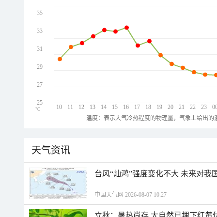
35
33
31
29
27
25
10
11
12
13
14
15
16
17
18
19
20
21
22
23
0
℃
温度：表示大气冷热程度的物理量，气象上给出的温
天气资讯
台风“灿鸿”强度变化不大 未来对我
中国天气网 2026-08-07 10:27
立秋：暑热尚存 大自然已埋下红黄