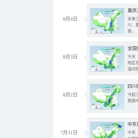
重庆
8月4日
未来
川、
害。
全国
8月3日
今天
地区
温闷
8月2日
今起
我国
中东
7月31日
今天