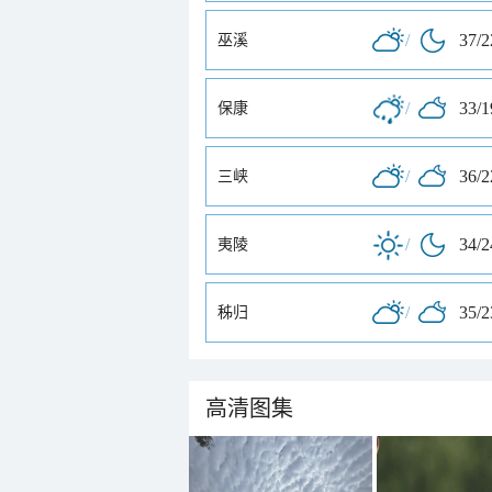
/
37/
巫溪
/
33/
保康
/
36/
三峡
/
34/
夷陵
/
35/
秭归
高清图集