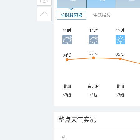
分时段预报
生活指数
11时
14时
17时
36℃
35℃
34℃
北风
东北风
北风
<3级
<3级
<3级
整点天气实况
41