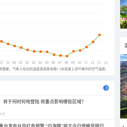
22
23
00
01
02
03
04
05
06
07
08
09
10
11
12
13
(h)
物理量，气象上给出的温度是指离地面1.5米高度上百叶箱中的空气温度。
”：将于何时何地登陆 将重点影响哪些区域？
:21
象台发布台风红色预警 “白海豚”将于今日傍晚至明日