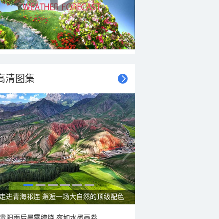
高清图集
走进青海祁连 邂逅一场大自然的顶级配色
贵阳雨后晨雾缭绕 宛如水墨画卷