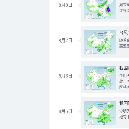
8月8日
周末
续强
台风
8月7日
随着
高温
8月6日
今明
散。
区将
我国
8月5日
今明
地有