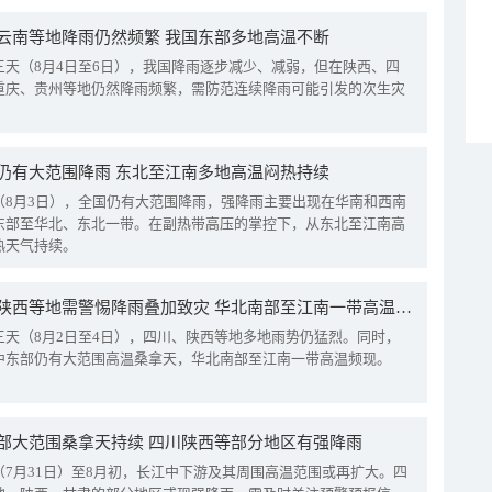
云南等地降雨仍然频繁 我国东部多地高温不断
三天（8月4日至6日），我国降雨逐步减少、减弱，但在陕西、四
重庆、贵州等地仍然降雨频繁，需防范连续降雨可能引发的次生灾
仍有大范围降雨 东北至江南多地高温闷热持续
（8月3日），全国仍有大范围降雨，强降雨主要出现在华南和西南
东部至华北、东北一带。在副热带高压的掌控下，从东北至江南高
热天气持续。
四川陕西等地需警惕降雨叠加致灾 华北南部至江南一带高温频现
三天（8月2日至4日），四川、陕西等地多地雨势仍猛烈。同时，
中东部仍有大范围高温桑拿天，华北南部至江南一带高温频现。
部大范围桑拿天持续 四川陕西等部分地区有强降雨
（7月31日）至8月初，长江中下游及其周围高温范围或再扩大。四