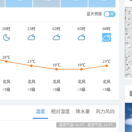
蓝天预报
20时
23时
02时
05时
08时
28℃
23℃
23℃
19℃
19℃
北风
北风
北风
北风
北风
<3级
<3级
<3级
<3级
<3级
温度
相对湿度
降水量
风力风向
最高气温: 36.4℃ , 最低气温: 24.3℃