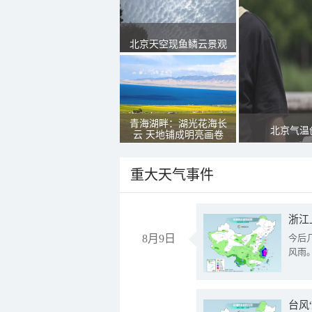
北京天空现鱼鳞云景观
青海湖畔：湖光花海长
北京气温
云 天地铺成明亮画卷
重大天气事件
浙江
8月9日
今后
风雨
台风