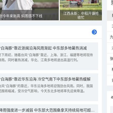
江西永新：中稻开镰抢
创今年来新高 焖蒸感不下线
收忙
“白海豚”靠近浙闽沿海风雨渐起 中东部多地暑热消减
至下周初，随着台风“白海豚”靠近，上海、浙江、福建等地将现持
降雨。同时暑热消减，华北、江南多地将退出高温行列。
“白海豚”靠近华东沿海 冷空气南下中东部多地暑热缓解
台风“白海豚”的靠近，华东沿海多地将迎强劲台风雨。同时，我国
范围将缩减，受冷空气影响，今天东北多地将率先迎来降温。
我国降雨强度进一步减弱 中东部大范围桑拿天持续局地可超38℃