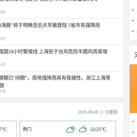
:05
白海豚”将于明晚至后天早晨登陆 5省市有强降雨
:05
入我国24小时警戒线 上海处于台风危险半圆风雨渐增
:55
区模糊已“闭眼”，局地强降雨具有极端性，浙江上海等
圆
:28
2026-08-08 11:30更新
27°C
/
32/25°C
荆门