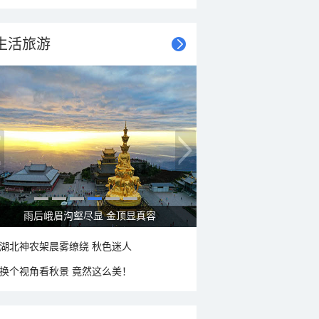
生活旅游
雨后峨眉沟壑尽显 金顶显真容
湖北神农架晨雾缭绕 秋色迷人
换个视角看秋景 竟然这么美！