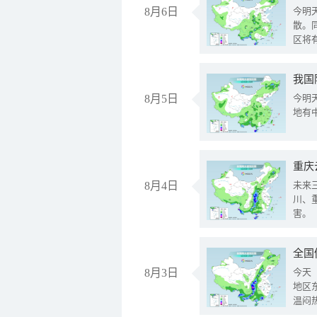
8月6日
今明
散。
区将
我国
8月5日
今明
地有
重庆
8月4日
未来
川、
害。
全国
8月3日
今天
地区
温闷