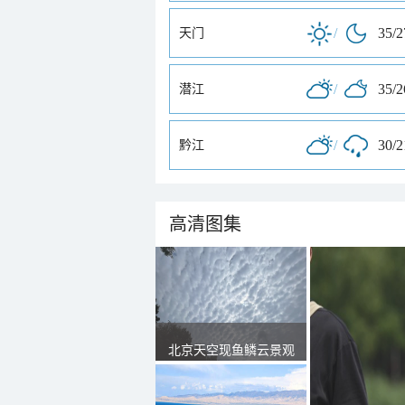
/
35/
天门
/
35/
潜江
/
30/
黔江
高清图集
北京天空现鱼鳞云景观