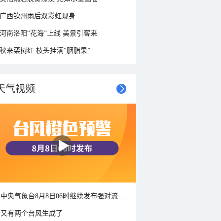
广西钦州雨后双彩虹现身
河南洛阳“花海”上线 美景引客来
秋来栾树红 枝头挂满“胭脂果”
天气视频
中央气象台8月8日06时继续发布强对流天气蓝色预警
又有两个台风生成了