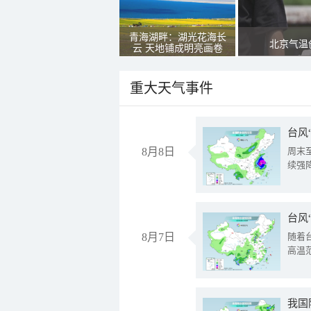
青海湖畔：湖光花海长
北京气温
云 天地铺成明亮画卷
重大天气事件
台风
8月8日
周末
续强
台风
8月7日
随着
高温