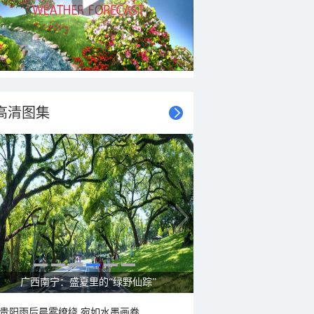
高清图集
广西南宁：盛夏里的“绿野仙踪”
贵阳雨后晨雾缭绕 宛如水墨画卷