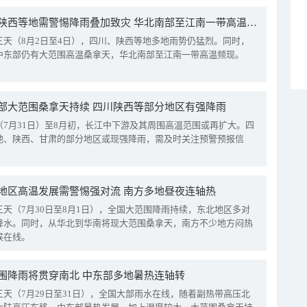
四川陕西等地需警惕降雨叠加致灾 华北南部至江南一带高温频现
三天（8月2日至4日），四川、陕西等地多地雨势仍猛烈。同时，
中东部仍有大范围高温桑拿天，华北南部至江南一带高温频现。
部大范围桑拿天持续 四川陕西等部分地区有强降雨
（7月31日）至8月初，长江中下游及其周围高温范围或再扩大。四
地、陕西、甘肃的部分地区或现强降雨，需及时关注预警预报信
地区高温发展需警惕强对流 南方多地昼夜连轴热
三天（7月30日至8月1日），全国大范围降雨持续，东北地区多对
降水。同时，从华北到华南将现大范围桑拿天，南方不少地方闷热
候在线。
围降雨将贯穿南北 中东部多地暑热连轴转
三天（7月29日至31日），全国大部雨水在线，随着副热带高压北