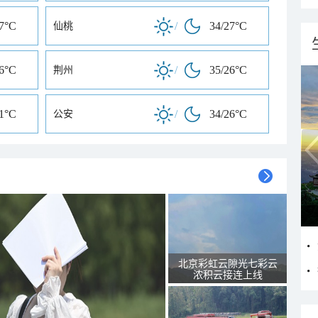
27°C
/
34/27°C
仙桃
26°C
/
35/26°C
荆州
21°C
/
34/26°C
公安
北京彩虹云隙光七彩云
浓积云接连上线