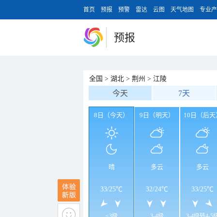
首页
预报
预警
雷达
云图
天气地图
专业产
预报
全国
>
湖北
>
荆州
>
江陵
今天
7天
8日（今天）
9日（明天）
10日（后天
晴
多云
多云
33
/
25℃
32
/
24℃
33
/
25℃
<3级
3-4级
3-4级转4-5