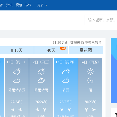
品
资讯
视频
节气
更多
11:30更新
|
数据来源 中央气象台
8-15天
40天
雷达图
）
11日（周二）
12日（周三）
13日（周四）
14日（周五）
阵雨转多云
阵雨转阴
多云
晴
27
/
24℃
26
/
24℃
28
/
22℃
30
/
23℃
级
4-5级转3-4级
3-4级
3-4级转<3级
<3级