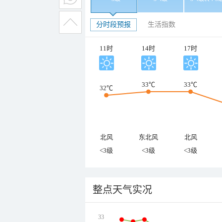
分时段预报
生活指数
11时
14时
17时
33℃
33℃
32℃
北风
东北风
北风
<3级
<3级
<3级
整点天气实况
33