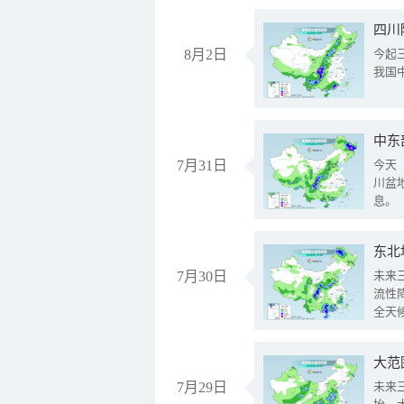
8月2日
今起
我国
中东
7月31日
今天
川盆
息。
东北
7月30日
未来
流性
全天
大范
7月29日
未来