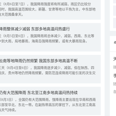
天（8月6日至7日），我国降雨强度将有所减弱，雨区仍比较分
同时，我国高温范围较大，新疆、甘肃等地以干热为主，中东部地
有大范围桑拿天。
降雨整体减少减弱 东部多地高温闷热盛行
天（8月5日至6日），我国降雨将总体减少、减弱，西南、东北等
中到大雨，局地暴雨，海南岛强降雨频繁，或有大暴雨现身。
云南等地降雨仍然频繁 我国东部多地高温不断
拨
三天（8月4日至6日），我国降雨逐步减少、减弱，但在陕西、四
重庆、贵州等地仍然降雨频繁，需防范连续降雨可能引发的次生灾
仍有大范围降雨 东北至江南多地高温闷热持续
（8月3日），全国仍有大范围降雨，强降雨主要出现在华南和西南
东部至华北、东北一带。在副热带高压的掌控下，从东北至江南高
热天气持续。