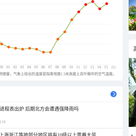
00
01
02
03
04
05
06
07
08
09
10
11
12
13
14
15
(h)
物理量，气象上给出的温度是指离地面1.5米高度上百叶箱中的空气温度。
雨进程表出炉 后期北方会遭遇强降雨吗
:19
上海浙江等地部分地区将有10级以上雷暴大风