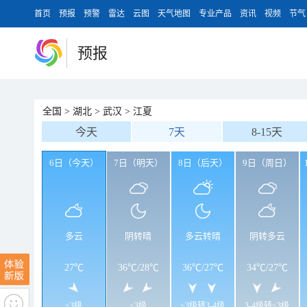
首页
预报
预警
雷达
云图
天气地图
专业产品
资讯
视频
节气
预报
全国
>
湖北
>
武汉
>
江夏
今天
7天
8-15天
6日（今天）
7日（明天）
8日（后天）
9日（周日）
多云
阴转晴
多云转晴
阴转多云
27℃
36℃
/
28℃
36℃
/
27℃
34℃
/
27℃
<3级
<3级
<3级转3-4级
3-4级转<3级