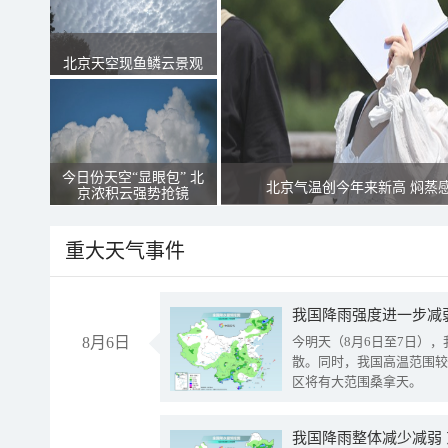
北京天空现鱼鳞云景观
今日份天空“显眼包” 北
北京气温创今年来新高 焖蒸
京浓积云强势抢镜
重大天气事件
8月6日
今明天（8月6日至7日）
散。同时，我国高温范围较
区将有大范围桑拿天。
我国降雨整体减少减弱