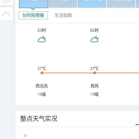
分时段预报
生活指数
23时
02时
27℃
27℃
西北风
西风
<3级
<3级
整点天气实况
37