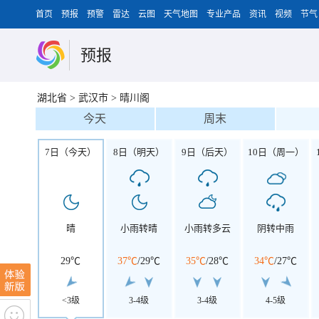
首页
预报
预警
雷达
云图
天气地图
专业产品
资讯
视频
节气
预报
湖北省
>
武汉市
>
晴川阁
今天
周末
7日（今天）
8日（明天）
9日（后天）
10日（周一）
晴
小雨转晴
小雨转多云
阴转中雨
29℃
37℃
/
29℃
35℃
/
28℃
34℃
/
27℃
<3级
3-4级
3-4级
4-5级