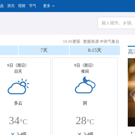
品
资讯
视频
节气
更多
18:00更新
|
数据来源 中央气象台
7天
8-15天
高
9日（周日）
9日（周日）
白天
夜间
多云
阴
34
28
°C
°C
3-4级
3-4级