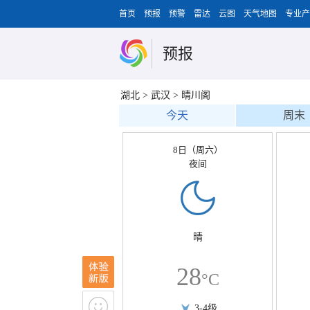
首页
预报
预警
雷达
云图
天气地图
专业产
预报
湖北
>
武汉
>
晴川阁
今天
周末
8日（周六）
夜间
晴
28
°C
3-4级