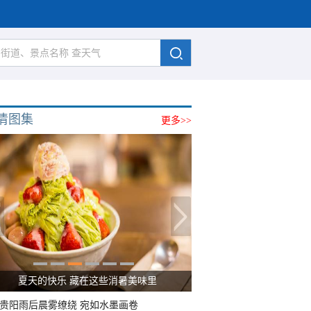
清图集
更多>>
夏天的快乐 藏在这些消暑美味里
贵阳雨后晨雾缭绕 宛如水墨画卷