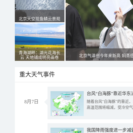
北京天空现鱼鳞云景观
青海湖畔：湖光花海长
北京气温创今年来新高 焖蒸
云 天地铺成明亮画卷
重大天气事件
台风“白海豚”靠近华东
8月7日
随着台风“白海豚”的靠近
高温范围将缩减，受冷空气