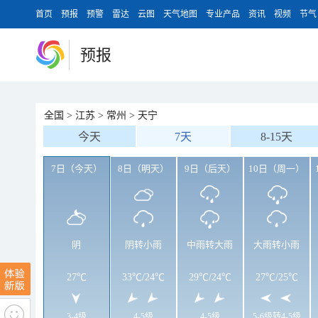
首页
预报
预警
雷达
云图
天气地图
专业产品
资讯
视频
节气
预报
全国
>
江苏
>
常州
>
天宁
今天
7天
8-15天
7日（今天）
8日（明天）
9日（后天）
10日（周一）
阴
阴转小雨
中雨转大雨
大雨转小雨
27℃
33℃
/
24℃
29℃
/
24℃
27℃
/
25℃
3-4级
4-5级
4-5级
5-6级转4-5级