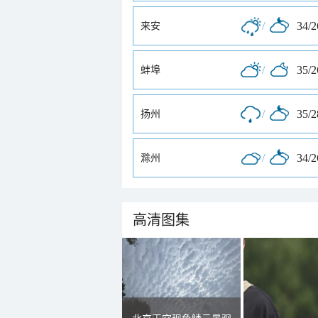
/
34/
来安
/
35/
蚌埠
/
35/
扬州
/
34/
滁州
高清图集