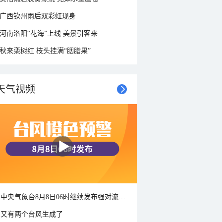
广西钦州雨后双彩虹现身
河南洛阳“花海”上线 美景引客来
秋来栾树红 枝头挂满“胭脂果”
天气视频
中央气象台8月8日06时继续发布强对流天气蓝色预警
又有两个台风生成了