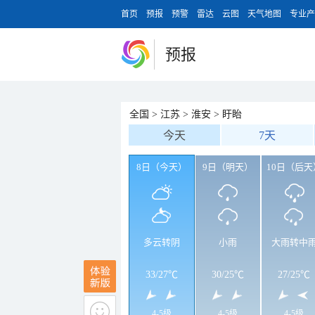
首页
预报
预警
雷达
云图
天气地图
专业产
预报
全国
>
江苏
>
淮安
>
盱眙
今天
7天
8日（今天）
9日（明天）
10日（后天
多云转阴
小雨
大雨转中
33
/
27℃
30
/
25℃
27
/
25℃
4-5级
4-5级
4-5级