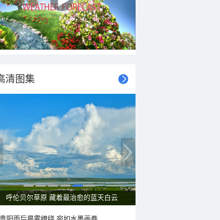
高清图集
呼伦贝尔草原 藏着最治愈的蓝天白云
贵阳雨后晨雾缭绕 宛如水墨画卷