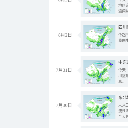
地区
温闷
8月2日
今起
我国
中东
7月31日
今天
川盆
息。
东北
7月30日
未来
流性
全天