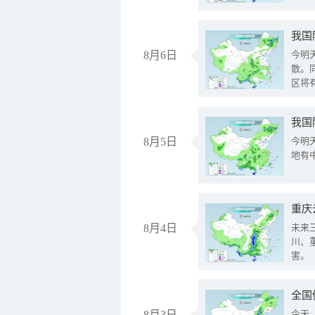
8月6日
今明
散。
区将
我国
8月5日
今明
地有
重庆
8月4日
未来
川、
害。
全国
8月3日
今天