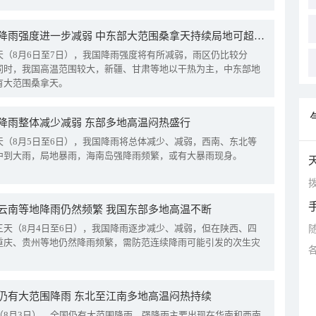
我国降雨强度进一步减弱 中东部大范围桑拿天持续局地可超38℃
天（8月6日至7日），我国降雨强度将有所减弱，雨区仍比较分
同时，我国高温范围较大，新疆、甘肃等地以干热为主，中东部地
有大范围桑拿天。
降雨整体减少减弱 东部多地高温闷热盛行
天（8月5日至6日），我国降雨将总体减少、减弱，西南、东北等
中到大雨，局地暴雨，海南岛强降雨频繁，或有大暴雨现身。
拨
云南等地降雨仍然频繁 我国东部多地高温不断
三天（8月4日至6日），我国降雨逐步减少、减弱，但在陕西、四
重庆、贵州等地仍然降雨频繁，需防范连续降雨可能引发的次生灾
仍有大范围降雨 东北至江南多地高温闷热持续
（8月3日），全国仍有大范围降雨，强降雨主要出现在华南和西南