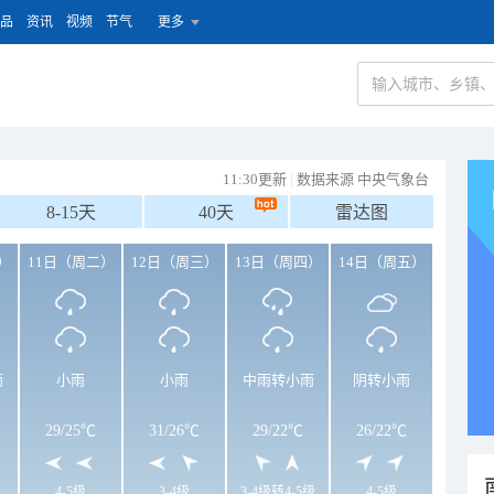
品
资讯
视频
节气
更多
11:30更新
|
数据来源 中央气象台
8-15天
40天
雷达图
）
11日（周二）
12日（周三）
13日（周四）
14日（周五）
雨
小雨
小雨
中雨转小雨
阴转小雨
29
/
25℃
31
/
26℃
29
/
22℃
26
/
22℃
4-5级
3-4级
3-4级转4-5级
4-5级