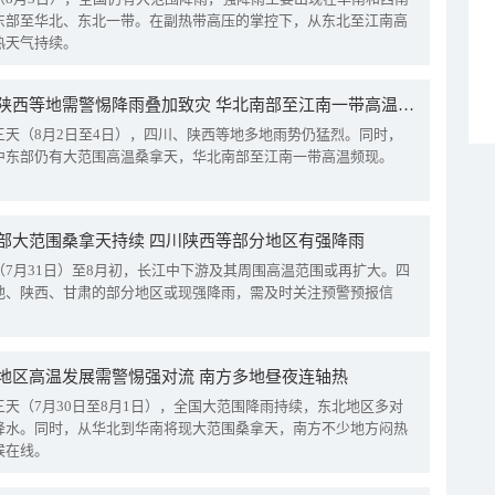
东部至华北、东北一带。在副热带高压的掌控下，从东北至江南高
热天气持续。
四川陕西等地需警惕降雨叠加致灾 华北南部至江南一带高温频现
三天（8月2日至4日），四川、陕西等地多地雨势仍猛烈。同时，
中东部仍有大范围高温桑拿天，华北南部至江南一带高温频现。
部大范围桑拿天持续 四川陕西等部分地区有强降雨
（7月31日）至8月初，长江中下游及其周围高温范围或再扩大。四
地、陕西、甘肃的部分地区或现强降雨，需及时关注预警预报信
地区高温发展需警惕强对流 南方多地昼夜连轴热
三天（7月30日至8月1日），全国大范围降雨持续，东北地区多对
降水。同时，从华北到华南将现大范围桑拿天，南方不少地方闷热
候在线。