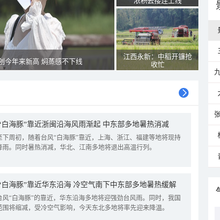
浓积云接连上线
江西永新：中稻开镰抢
创今年来新高 焖蒸感不下线
收忙
“白海豚”靠近浙闽沿海风雨渐起 中东部多地暑热消减
至下周初，随着台风“白海豚”靠近，上海、浙江、福建等地将现持
降雨。同时暑热消减，华北、江南多地将退出高温行列。
“白海豚”靠近华东沿海 冷空气南下中东部多地暑热缓解
台风“白海豚”的靠近，华东沿海多地将迎强劲台风雨。同时，我国
范围将缩减，受冷空气影响，今天东北多地将率先迎来降温。