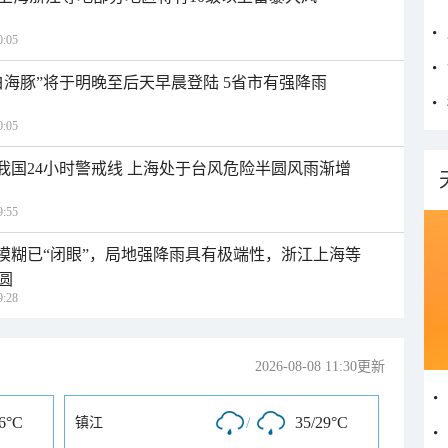
:05
白海豚”将于明晚至后天早晨登陆 5省市有强降雨
:05
入我国24小时警戒线 上海处于台风危险半圆风雨渐增
:55
区模糊已“闭眼”，局地强降雨具有极端性，浙江上海等
圆
:28
2026-08-08 11:30更新
26°C
/
35/29°C
镇江