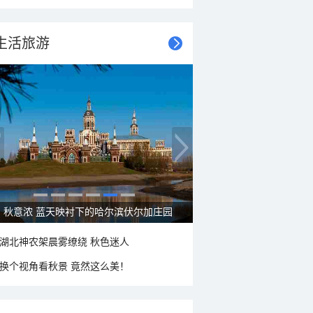
生活旅游
秋意浓 蓝天映衬下的哈尔滨伏尔加庄园
湖北神农架晨雾缭绕 秋色迷人
换个视角看秋景 竟然这么美！