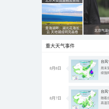
北京天空现鱼鳞云景观
青海湖畔：湖光花海长
北京气温
云 天地铺成明亮画卷
重大天气事件
台风
8月8日
周末
续强
台风
8月7日
随着
高温