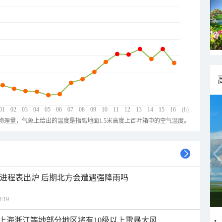
01
02
03
04
05
06
07
08
09
10
11
12
13
14
15
16
(h)
物理量，气象上给出的温度是指离地面1.5米高度上百叶箱中的空气温度。
雨进程表出炉 后期北方会遭遇强降雨吗
:19
上海浙江等地部分地区将有10级以上雷暴大风