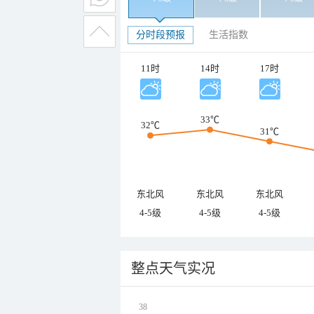
分时段预报
生活指数
11时
14时
17时
33℃
32℃
31℃
东北风
东北风
东北风
4-5级
4-5级
4-5级
整点天气实况
38