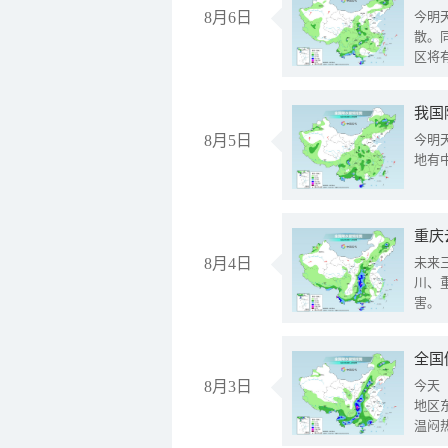
8月6日
今明
散。
区将
我国
8月5日
今明
地有
重庆
8月4日
未来
川、
害。
全国
8月3日
今天
地区
温闷