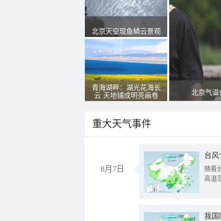
北京天空现鱼鳞云景观
青海湖畔：湖光花海长
北京气温
云 天地铺成明亮画卷
重大天气事件
台风
8月7日
随着
高温