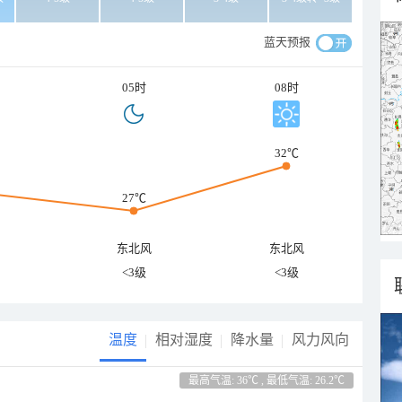
蓝天预报
05时
08时
32℃
27℃
东北风
东北风
<3级
<3级
温度
相对湿度
降水量
风力风向
最高气温: 36℃ , 最低气温: 26.2℃