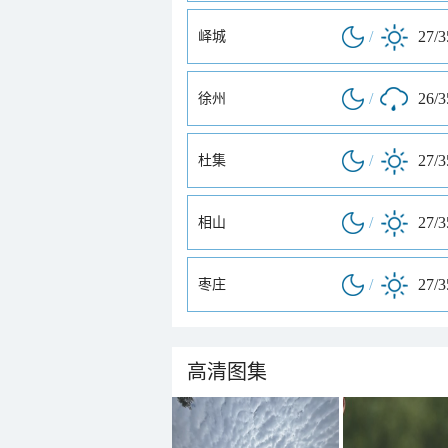
/
27/
峄城
/
26/
徐州
/
27/
杜集
/
27/
相山
/
27/
枣庄
高清图集