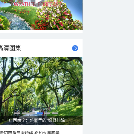
高清图集
广西南宁：盛夏里的“绿野仙踪”
贵阳雨后晨雾缭绕 宛如水墨画卷