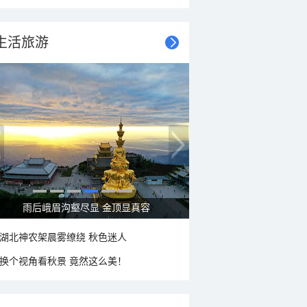
生活旅游
雨后峨眉沟壑尽显 金顶显真容
湖北神农架晨雾缭绕 秋色迷人
换个视角看秋景 竟然这么美！