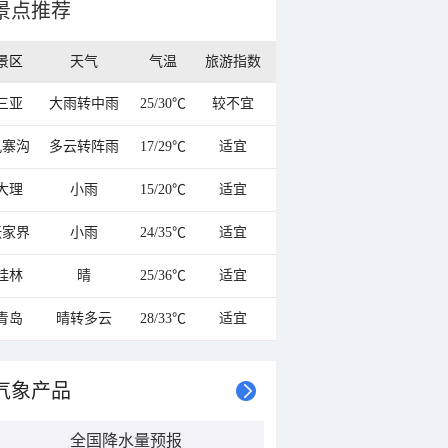
景点推荐
景区
天气
气温
旅游指数
三亚
大雨转中雨
25/30℃
较不宜
九寨沟
多云转阵雨
17/29℃
适宜
大理
小雨
15/20℃
适宜
张家界
小雨
24/35℃
适宜
桂林
晴
25/36℃
适宜
青岛
晴转多云
28/33℃
适宜
气象产品
全国降水量预报