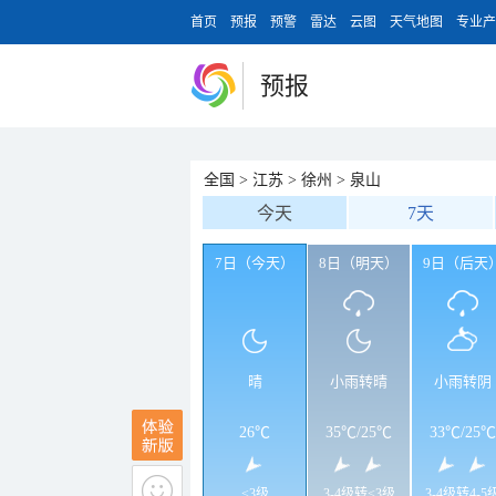
首页
预报
预警
雷达
云图
天气地图
专业产
预报
全国
>
江苏
>
徐州
>
泉山
今天
7天
7日（今天）
8日（明天）
9日（后天
晴
小雨转晴
小雨转阴
26℃
35℃
/
25℃
33℃
/
25℃
<3级
3-4级转<3级
3-4级转4-5