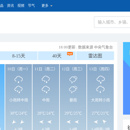
品
资讯
视频
节气
更多
18:00更新
|
数据来源 中央气象台
8-15天
40天
雷达图
）
10日（周一）
11日（周二）
12日（周三）
13日（周四）
小雨转中雨
中雨
暴雨
大雨转小雨
30℃
/
24℃
28℃
/
24℃
29℃
/
25℃
27℃
/
21℃
级
4-5级
4-5级
3-4级
3-4级转<3级