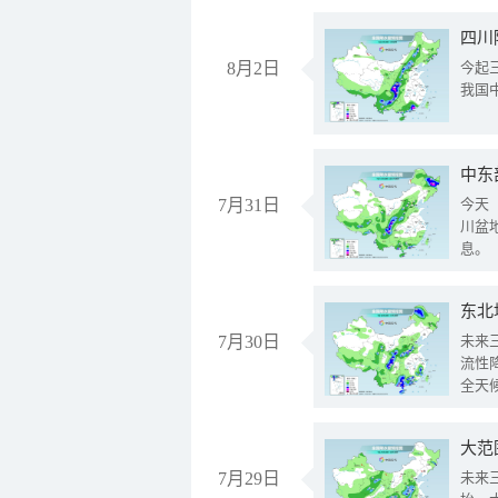
8月2日
今起
我国
中东
7月31日
今天
川盆
息。
东北
7月30日
未来
流性
全天
大范
7月29日
未来