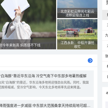
北京彩虹云隙光七彩云
浓积云接连上线
江西永新：中稻开镰抢
创今年来新高 焖蒸感不下线
收忙
“白海豚”靠近华东沿海 冷空气南下中东部多地暑热缓解
台风“白海豚”的靠近，华东沿海多地将迎强劲台风雨。同时，我国
范围将缩减，受冷空气影响，今天东北多地将率先迎来降温。
我国降雨强度进一步减弱 中东部大范围桑拿天持续局地可超38℃