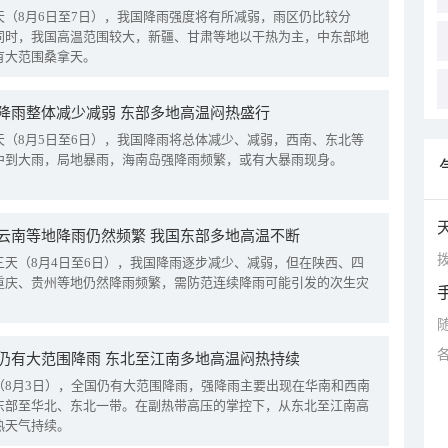
天（8月6日至7日），我国降雨强度将有所减弱，雨区仍比较分
同时，我国高温范围较大，新疆、甘肃等地以干热为主，中东部地
有大范围桑拿天。
降雨整体减少减弱 东部多地高温闷热盛行
天（8月5日至6日），我国降雨将总体减少、减弱，西南、东北等
中到大雨，局地暴雨，海南岛强降雨频繁，或有大暴雨现身。
云南等地降雨仍然频繁 我国东部多地高温不断
拨
三天（8月4日至6日），我国降雨逐步减少、减弱，但在陕西、四
重庆、贵州等地仍然降雨频繁，需防范连续降雨可能引发的次生灾
仍有大范围降雨 东北至江南多地高温闷热持续
（8月3日），全国仍有大范围降雨，强降雨主要出现在华南和西南
东部至华北、东北一带。在副热带高压的掌控下，从东北至江南高
热天气持续。