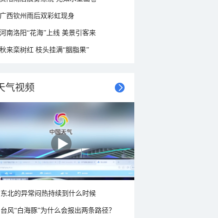
广西钦州雨后双彩虹现身
河南洛阳“花海”上线 美景引客来
秋来栾树红 枝头挂满“胭脂果”
天气视频
东北的异常闷热持续到什么时候
台风“白海豚”为什么会报出两条路径？