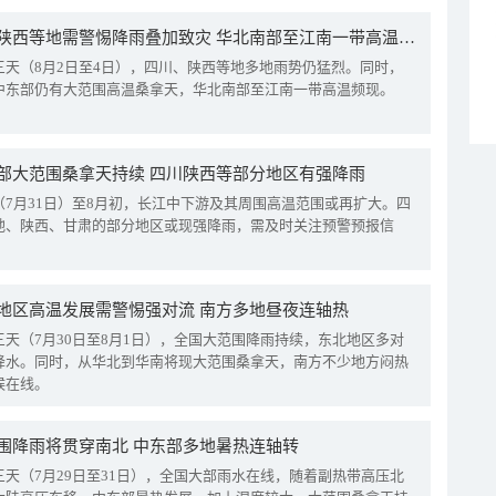
四川陕西等地需警惕降雨叠加致灾 华北南部至江南一带高温频现
三天（8月2日至4日），四川、陕西等地多地雨势仍猛烈。同时，
中东部仍有大范围高温桑拿天，华北南部至江南一带高温频现。
部大范围桑拿天持续 四川陕西等部分地区有强降雨
（7月31日）至8月初，长江中下游及其周围高温范围或再扩大。四
地、陕西、甘肃的部分地区或现强降雨，需及时关注预警预报信
地区高温发展需警惕强对流 南方多地昼夜连轴热
三天（7月30日至8月1日），全国大范围降雨持续，东北地区多对
降水。同时，从华北到华南将现大范围桑拿天，南方不少地方闷热
候在线。
围降雨将贯穿南北 中东部多地暑热连轴转
三天（7月29日至31日），全国大部雨水在线，随着副热带高压北