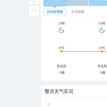
分时段预报
生活指数
23时
02时
29℃
29℃
东北风
东北风
<3级
<3级
整点天气实况
37