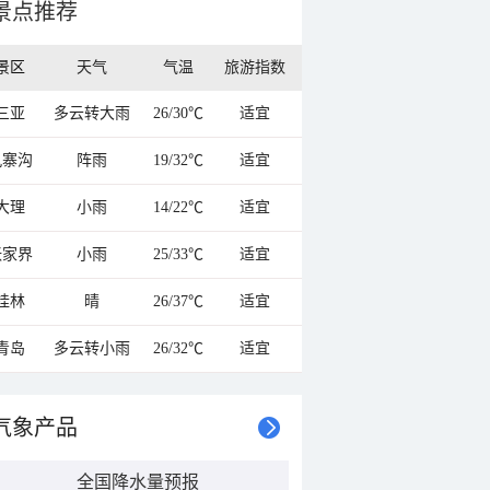
景点推荐
景区
天气
气温
旅游指数
三亚
多云转大雨
26/30℃
适宜
九寨沟
阵雨
19/32℃
适宜
大理
小雨
14/22℃
适宜
张家界
小雨
25/33℃
适宜
桂林
晴
26/37℃
适宜
青岛
多云转小雨
26/32℃
适宜
气象产品
全国降水量预报