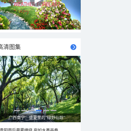
高清图集
广西南宁：盛夏里的“绿野仙踪”
贵阳雨后晨雾缭绕 宛如水墨画卷