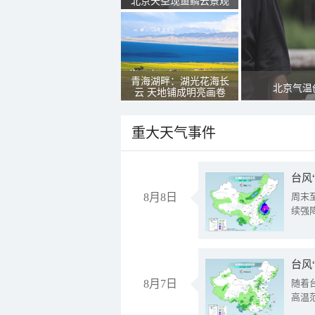
北京天空现鱼鳞云景观
青海湖畔：湖光花海长
北京气温
云 天地铺成明亮画卷
重大天气事件
台风
8月8日
周末
续强
台风
8月7日
随着
高温