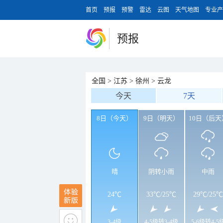
首页
预报
预警
雷达
云图
天气地图
专业产
预报
全国
>
江苏
>
徐州
>
云龙
今天
7天
8日（今天）
9日（明天）
10日（后天
晴
阴转小雨
中雨
24℃
33℃
/
25℃
29℃
/
25℃
3-4级
4-5级转3-4级
5-6级转4-5