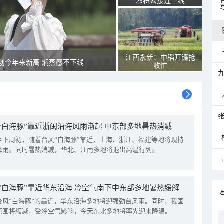
浓积云接连上线
江西永新：中稻开镰抢
创今年来新高 焖蒸感不下线
收忙
“白海豚”靠近浙闽沿海风雨渐起 中东部多地暑热消减
至下周初，随着台风“白海豚”靠近，上海、浙江、福建等地将现持
降雨。同时暑热消减，华北、江南多地将退出高温行列。
“白海豚”靠近华东沿海 冷空气南下中东部多地暑热缓解
台风“白海豚”的靠近，华东沿海多地将迎强劲台风雨。同时，我国
范围将缩减，受冷空气影响，今天东北多地将率先迎来降温。