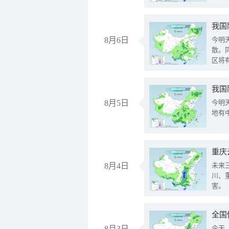
8月6日
今明
散。
区将
我国
8月5日
今明
地有
重庆
8月4日
未来
川、
害。
全国
8月3日
今天