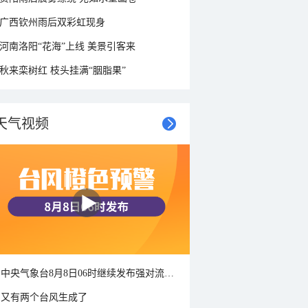
广西钦州雨后双彩虹现身
河南洛阳“花海”上线 美景引客来
秋来栾树红 枝头挂满“胭脂果”
天气视频
中央气象台8月8日06时继续发布强对流天气蓝色预警
又有两个台风生成了