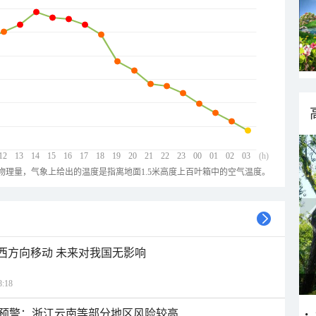
12
13
14
15
16
17
18
19
20
21
22
23
00
01
02
03
(h)
物理量，气象上给出的温度是指离地面1.5米高度上百叶箱中的空气温度。
偏西方向移动 未来对我国无影响
:18
预警：浙江云南等部分地区风险较高