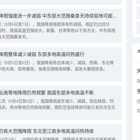
我国降雨强度进一步减弱 中东部大范围桑拿天持续局地可超38℃
天（8月6日至7日），我国降雨强度将有所减弱，雨区仍比较分
同时，我国高温范围较大，新疆、甘肃等地以干热为主，中东部地
有大范围桑拿天。
降雨整体减少减弱 东部多地高温闷热盛行
天（8月5日至6日），我国降雨将总体减少、减弱，西南、东北等
中到大雨，局地暴雨，海南岛强降雨频繁，或有大暴雨现身。
拨
云南等地降雨仍然频繁 我国东部多地高温不断
三天（8月4日至6日），我国降雨逐步减少、减弱，但在陕西、四
重庆、贵州等地仍然降雨频繁，需防范连续降雨可能引发的次生灾
仍有大范围降雨 东北至江南多地高温闷热持续
（8月3日），全国仍有大范围降雨，强降雨主要出现在华南和西南