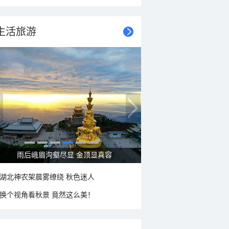
生活旅游
雨后峨眉沟壑尽显 金顶显真容
湖北神农架晨雾缭绕 秋色迷人
换个视角看秋景 竟然这么美！