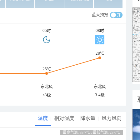
蓝天预报
05时
08时
28℃
25℃
东北风
东北风
<3级
3-4级
温度
相对湿度
降水量
风力风向
最高气温: 33.7℃ , 最低气温: 23.6℃