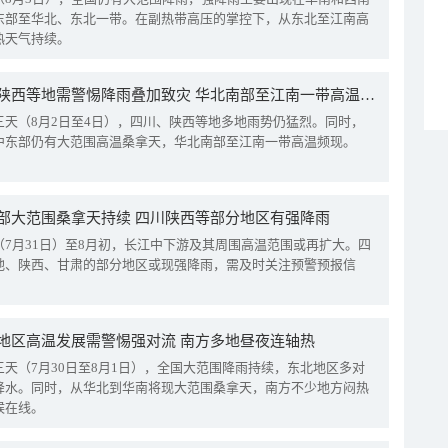
东部至华北、东北一带。在副热带高压的掌控下，从东北至江南高
热天气持续。
四川陕西等地需警惕降雨叠加致灾 华北南部至江南一带高温频现
三天（8月2日至4日），四川、陕西等地多地雨势仍猛烈。同时，
中东部仍有大范围高温桑拿天，华北南部至江南一带高温频现。
部大范围桑拿天持续 四川陕西等部分地区有强降雨
（7月31日）至8月初，长江中下游及其周围高温范围或再扩大。四
地、陕西、甘肃的部分地区或现强降雨，需及时关注预警预报信
地区高温发展需警惕强对流 南方多地昼夜连轴热
三天（7月30日至8月1日），全国大范围降雨持续，东北地区多对
降水。同时，从华北到华南将现大范围桑拿天，南方不少地方闷热
候在线。