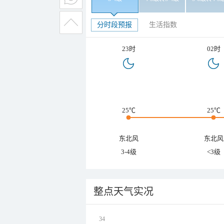
分时段预报
生活指数
23时
02时
25℃
25℃
东北风
东北风
3-4级
<3级
整点天气实况
34