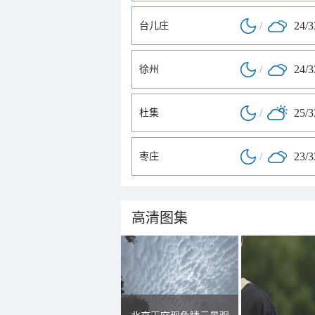
/
24/
台儿庄
/
24/
徐州
/
25/
杜集
/
23/
枣庄
高清图集