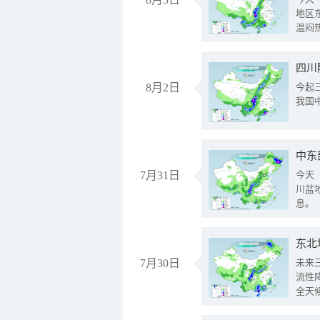
地区
温闷
8月2日
今起
我国
中东
7月31日
今天
川盆
息。
东北
7月30日
未来
流性
全天