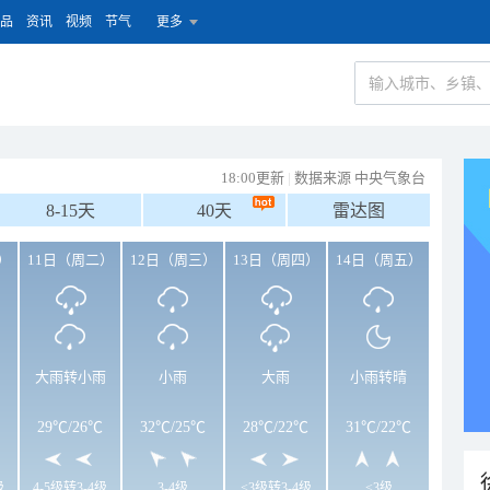
品
资讯
视频
节气
更多
18:00更新
|
数据来源 中央气象台
8-15天
40天
雷达图
）
11日（周二）
12日（周三）
13日（周四）
14日（周五）
大雨转小雨
小雨
大雨
小雨转晴
29℃
/
26℃
32℃
/
25℃
28℃
/
22℃
31℃
/
22℃
级
4-5级转3-4级
3-4级
<3级转3-4级
<3级