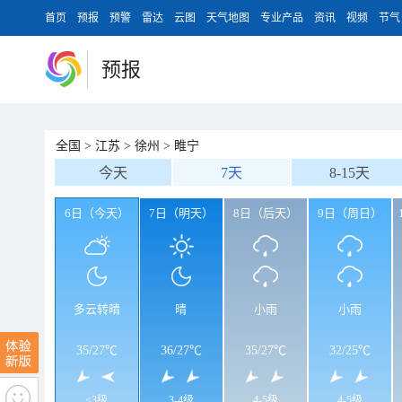
首页
预报
预警
雷达
云图
天气地图
专业产品
资讯
视频
节气
预报
全国
>
江苏
>
徐州
>
睢宁
今天
7天
8-15天
6日（今天）
7日（明天）
8日（后天）
9日（周日）
多云转晴
晴
小雨
小雨
35
/
27℃
36
/
27℃
35
/
27℃
32
/
25℃
<3级
3-4级
4-5级
4-5级