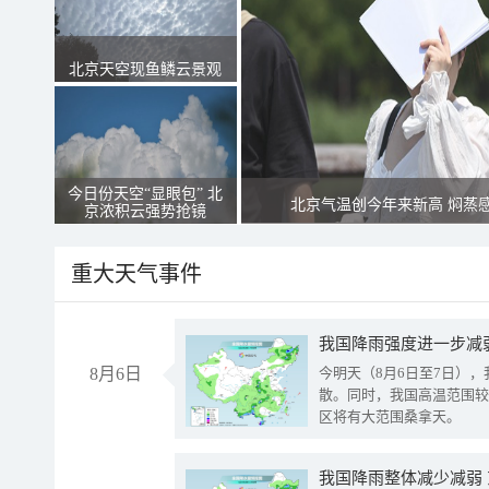
北京天空现鱼鳞云景观
今日份天空“显眼包” 北
北京气温创今年来新高 焖蒸
京浓积云强势抢镜
重大天气事件
8月6日
今明天（8月6日至7日）
散。同时，我国高温范围较
区将有大范围桑拿天。
我国降雨整体减少减弱