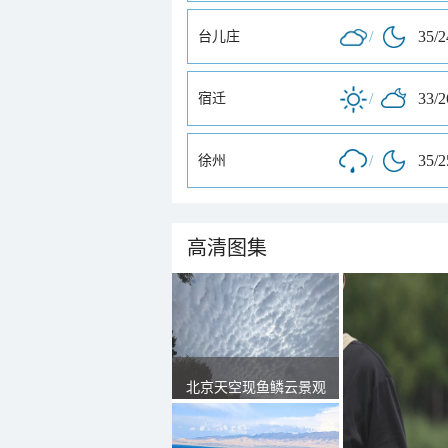
/
35/
台儿庄
/
33/
宿迁
/
35/
徐州
高清图集
北京天空现鱼鳞云景观