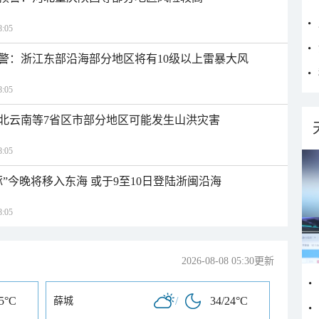
:05
警：浙江东部沿海部分地区将有10级以上雷暴大风
:05
北云南等7省区市部分地区可能发生山洪灾害
:05
”今晚将移入东海 或于9至10日登陆浙闽沿海
:05
2026-08-08 05:30更新
25°C
/
34/24°C
薛城