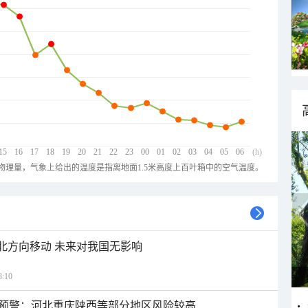
15
16
17
18
19
20
21
22
23
00
01
02
03
04
05
06
(h)
物理量，气象上给出的温度是指离地面1.5米高度上百叶箱中的空气温度。
西北方向移动 未来对我国无影响
:10
预警：河北重庆陕西等部分地区风险较高