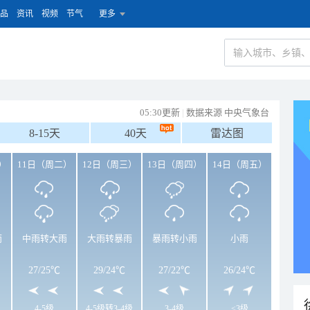
品
资讯
视频
节气
更多
05:30更新
|
数据来源 中央气象台
8-15天
40天
雷达图
）
11日（周二）
12日（周三）
13日（周四）
14日（周五）
雨
中雨转大雨
大雨转暴雨
暴雨转小雨
小雨
27
/
25℃
29
/
24℃
27
/
22℃
26
/
24℃
4-5级
4-5级转3-4级
3-4级
<3级