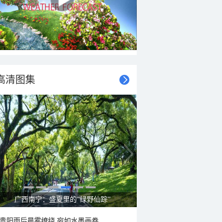
高清图集
呼伦贝尔草原 藏着最治愈的蓝天白云
贵阳雨后晨雾缭绕 宛如水墨画卷