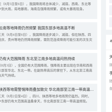
天（8月5日至6日），我国降雨将总体减少、减弱，西南、东北等
中到大雨，局地暴雨，海南岛强降雨频繁，或有大暴雨现身。
云南等地降雨仍然频繁 我国东部多地高温不断
三天（8月4日至6日），我国降雨逐步减少、减弱，但在陕西、四
重庆、贵州等地仍然降雨频繁，需防范连续降雨可能引发的次生灾
仍有大范围降雨 东北至江南多地高温闷热持续
拨
（8月3日），全国仍有大范围降雨，强降雨主要出现在华南和西南
东部至华北、东北一带。在副热带高压的掌控下，从东北至江南高
热天气持续。
四川陕西等地需警惕降雨叠加致灾 华北南部至江南一带高温频现
三天（8月2日至4日），四川、陕西等地多地雨势仍猛烈。同时，
中东部仍有大范围高温桑拿天，华北南部至江南一带高温频现。