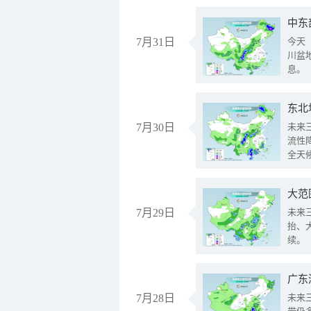
中东
7月31日
今天
川盆
息。
东北
7月30日
未来
流性
全天
大范
7月29日
未来
抬、
续。
广东
7月28日
未来