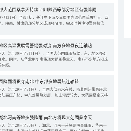
部大范围桑拿天持续 四川陕西等部分地区有强降雨
（7月31日）至8月初，长江中下游及其周围高温范围或再扩大。四
地、陕西、甘肃的部分地区或现强降雨，需及时关注预警预报信
地区高温发展需警惕强对流 南方多地昼夜连轴热
三天（7月30日至8月1日），全国大范围降雨持续，东北地区多对
降水。同时，从华北到华南将现大范围桑拿天，南方不少地方闷热
候在线。
围降雨将贯穿南北 中东部多地暑热连轴转
三天（7月29日至31日），全国大部雨水在线，随着副热带高压北
大陆高压东移，中东部暑热发展，加上湿度较大，大范围桑拿天持
湖北河南等地多强降雨 南北方将现大范围桑拿天
三天（7月28日至30日），湖北、河南一带将现明显降雨，华南一