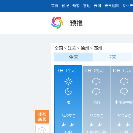
首页
预报
预警
雷达
云图
天气地图
专业产
预报
全国
>
江苏
>
徐州
>
邳州
今天
7天
8日（今天）
9日（明天）
10日（后天
晴
小雨
小雨转中
34
/
25℃
33
/
25℃
30
/
24℃
3-4级
3-4级转4-5级
4-5级