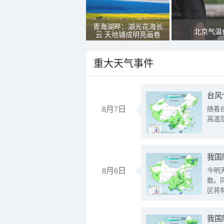
青海湖畔：湖光花海长
北京气温
云 天地铺成明亮画卷
重大天气事件
台风
8月7日
随着
高温
8月6日
今明
散。
区将
我国