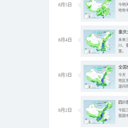
8月5日
今明
地有
重庆
8月4日
未来
川、
害。
全国
8月3日
今天
地区
温闷
8月2日
今起
我国