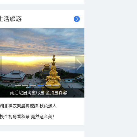
生活旅游
秋意浓 蓝天映衬下的哈尔滨伏尔加庄园
湖北神农架晨雾缭绕 秋色迷人
换个视角看秋景 竟然这么美！