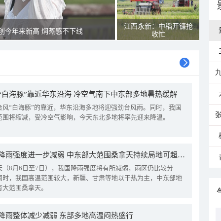
江西永新：中稻开镰抢
创今年来新高 焖蒸感不下线
收忙
“白海豚”靠近华东沿海 冷空气南下中东部多地暑热缓解
台风“白海豚”的靠近，华东沿海多地将迎强劲台风雨。同时，我国
范围将缩减，受冷空气影响，今天东北多地将率先迎来降温。
我国降雨强度进一步减弱 中东部大范围桑拿天持续局地可超38℃
天（8月6日至7日），我国降雨强度将有所减弱，雨区仍比较分
同时，我国高温范围较大，新疆、甘肃等地以干热为主，中东部地
有大范围桑拿天。
降雨整体减少减弱 东部多地高温闷热盛行