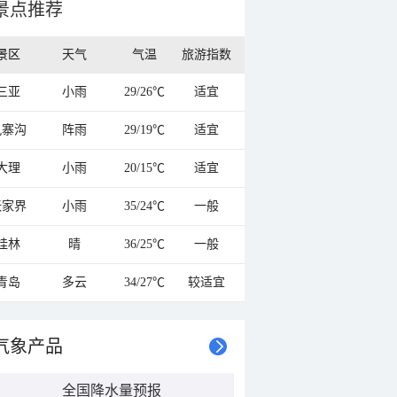
景点推荐
景区
天气
气温
旅游指数
三亚
小雨
29/26℃
适宜
九寨沟
阵雨
29/19℃
适宜
大理
小雨
20/15℃
适宜
张家界
小雨
35/24℃
一般
桂林
晴
36/25℃
一般
青岛
多云
34/27℃
较适宜
气象产品
全国降水量预报