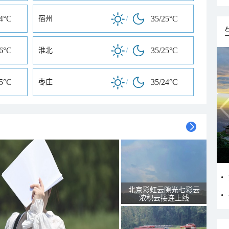
24°C
/
35/25°C
宿州
26°C
/
35/25°C
淮北
25°C
/
35/24°C
枣庄
北京彩虹云隙光七彩云
浓积云接连上线