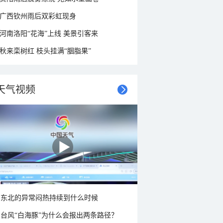
广西钦州雨后双彩虹现身
河南洛阳“花海”上线 美景引客来
秋来栾树红 枝头挂满“胭脂果”
天气视频
东北的异常闷热持续到什么时候
台风“白海豚”为什么会报出两条路径？