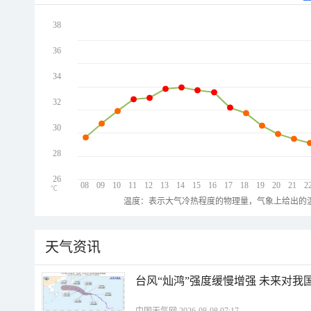
38
36
34
32
30
28
26
08
09
10
11
12
13
14
15
16
17
18
19
20
21
2
℃
温度：表示大气冷热程度的物理量，气象上给出的温
天气资讯
台风“灿鸿”强度缓慢增强 未来对我