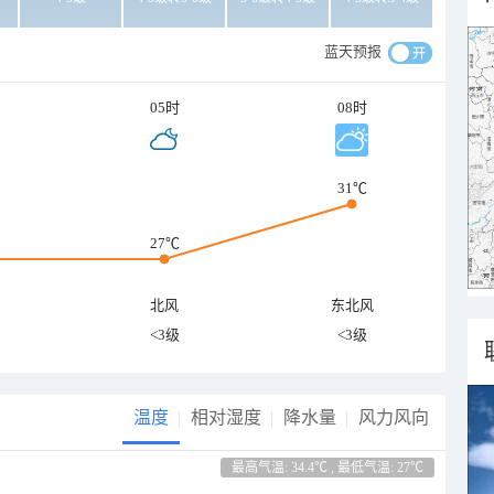
蓝天预报
05时
08时
31℃
27℃
北风
东北风
<3级
<3级
温度
相对湿度
降水量
风力风向
最高气温: 34.4℃ , 最低气温: 27℃