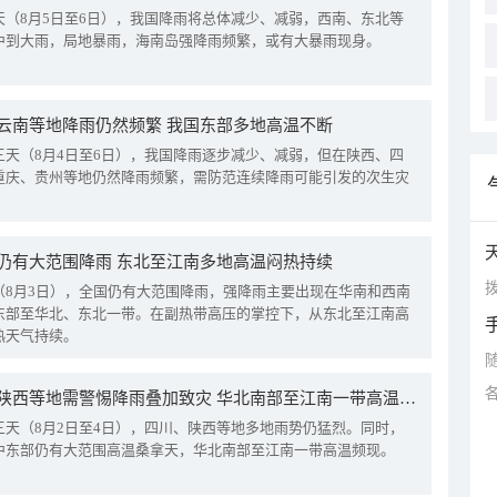
天（8月5日至6日），我国降雨将总体减少、减弱，西南、东北等
中到大雨，局地暴雨，海南岛强降雨频繁，或有大暴雨现身。
云南等地降雨仍然频繁 我国东部多地高温不断
三天（8月4日至6日），我国降雨逐步减少、减弱，但在陕西、四
重庆、贵州等地仍然降雨频繁，需防范连续降雨可能引发的次生灾
仍有大范围降雨 东北至江南多地高温闷热持续
拨
（8月3日），全国仍有大范围降雨，强降雨主要出现在华南和西南
东部至华北、东北一带。在副热带高压的掌控下，从东北至江南高
热天气持续。
四川陕西等地需警惕降雨叠加致灾 华北南部至江南一带高温频现
三天（8月2日至4日），四川、陕西等地多地雨势仍猛烈。同时，
中东部仍有大范围高温桑拿天，华北南部至江南一带高温频现。