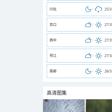
/
25/
兴化
/
27/
京口
/
27/
扬中
/
27/
邗江
/
26/
高邮
高清图集