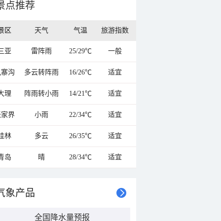
景点推荐
景区
天气
气温
旅游指数
三亚
雷阵雨
25/29℃
一般
九寨沟
多云转阵雨
16/26℃
适宜
大理
阵雨转小雨
14/21℃
适宜
张家界
小雨
22/34℃
适宜
桂林
多云
26/35℃
适宜
青岛
晴
28/34℃
适宜
气象产品
全国降水量预报