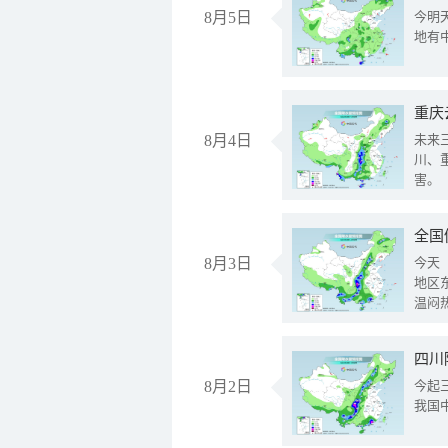
8月5日
今明
地有
重庆
8月4日
未来
川、
害。
全国
8月3日
今天
地区
温闷
8月2日
今起
我国