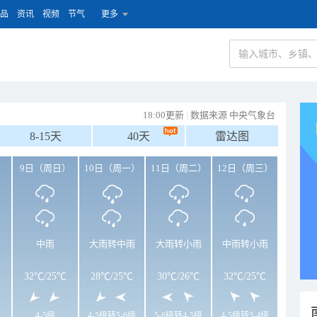
品
资讯
视频
节气
更多
18:00更新
|
数据来源 中央气象台
8-15天
40天
雷达图
）
9日（周日）
10日（周一）
11日（周二）
12日（周三）
中雨
大雨转中雨
大雨转小雨
中雨转小雨
32℃
/
25℃
28℃
/
25℃
30℃
/
26℃
32℃
/
25℃
4-5级
4-5级转5-6级
5-6级转4-5级
4-5级转3-4级