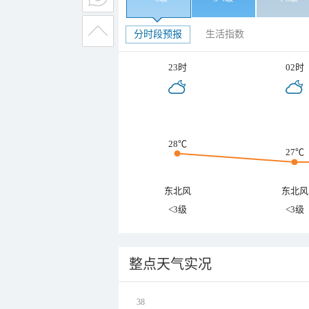
分时段预报
生活指数
23时
02时
28℃
27℃
东北风
东北风
<3级
<3级
整点天气实况
38