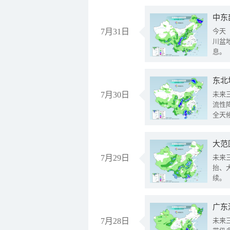
中东
7月31日
今天
川盆
息。
东北
7月30日
未来
流性
全天
大范
7月29日
未来
抬、
续。
广东
7月28日
未来