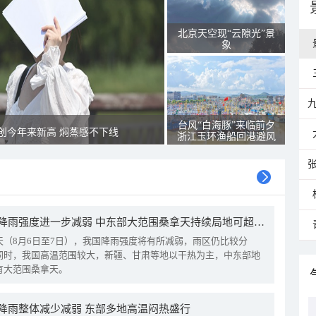
北京天空现“云隙光”景
象
台风“白海豚”来临前夕
创今年来新高 焖蒸感不下线
浙江玉环渔船回港避风
我国降雨强度进一步减弱 中东部大范围桑拿天持续局地可超38℃
天（8月6日至7日），我国降雨强度将有所减弱，雨区仍比较分
同时，我国高温范围较大，新疆、甘肃等地以干热为主，中东部地
有大范围桑拿天。
降雨整体减少减弱 东部多地高温闷热盛行