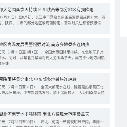
部大范围桑拿天持续 四川陕西等部分地区有强降雨
（7月31日）至8月初，长江中下游及其周围高温范围或再扩大。四
地、陕西、甘肃的部分地区或现强降雨，需及时关注预警预报信
地区高温发展需警惕强对流 南方多地昼夜连轴热
三天（7月30日至8月1日），全国大范围降雨持续，东北地区多对
降水。同时，从华北到华南将现大范围桑拿天，南方不少地方闷热
候在线。
围降雨将贯穿南北 中东部多地暑热连轴转
三天（7月29日至31日），全国大部雨水在线，随着副热带高压北
大陆高压东移，中东部暑热发展，加上湿度较大，大范围桑拿天持
湖北河南等地多强降雨 南北方将现大范围桑拿天
三天（7月28日至30日），湖北、河南一带将现明显降雨，华南一