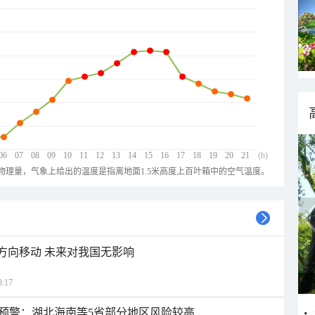
06
07
08
09
10
11
12
13
14
15
16
17
18
19
20
21
(h)
物理量，气象上给出的温度是指离地面1.5米高度上百叶箱中的空气温度。
北方向移动 未来对我国无影响
:17
预警：湖北海南等5省部分地区风险较高