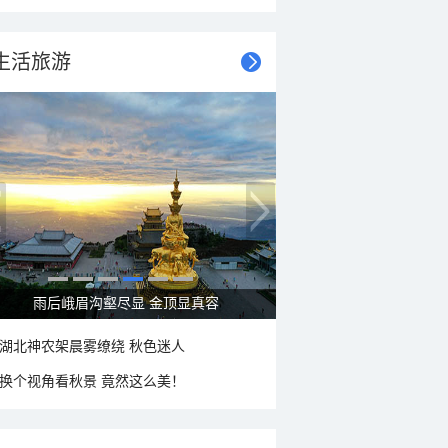
生活旅游
雨后峨眉沟壑尽显 金顶显真容
湖北神农架晨雾缭绕 秋色迷人
换个视角看秋景 竟然这么美！