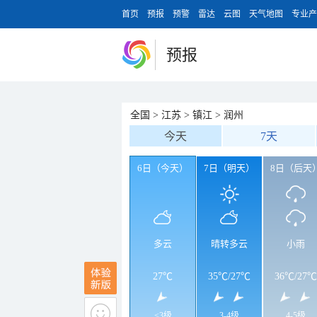
首页
预报
预警
雷达
云图
天气地图
专业产
预报
全国
>
江苏
>
镇江
>
润州
今天
7天
6日（今天）
7日（明天）
8日（后天
多云
晴转多云
小雨
27℃
35℃
/
27℃
36℃
/
27℃
<3级
3-4级
4-5级