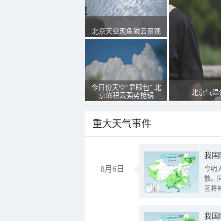
北京天空现鱼鳞云景观
今日份天空“显眼包” 北
北京气温
京浓积云强势抢镜
重大天气事件
8月6日
今明
散。
区将
我国