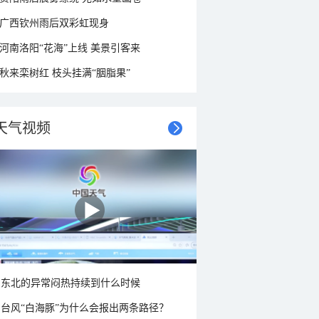
广西钦州雨后双彩虹现身
河南洛阳“花海”上线 美景引客来
秋来栾树红 枝头挂满“胭脂果”
天气视频
东北的异常闷热持续到什么时候
台风“白海豚”为什么会报出两条路径？