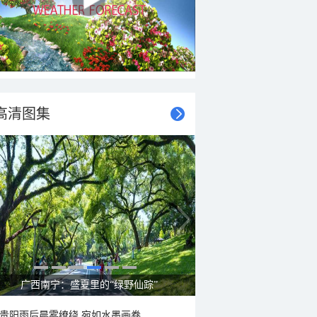
高清图集
广西南宁：盛夏里的“绿野仙踪”
贵阳雨后晨雾缭绕 宛如水墨画卷