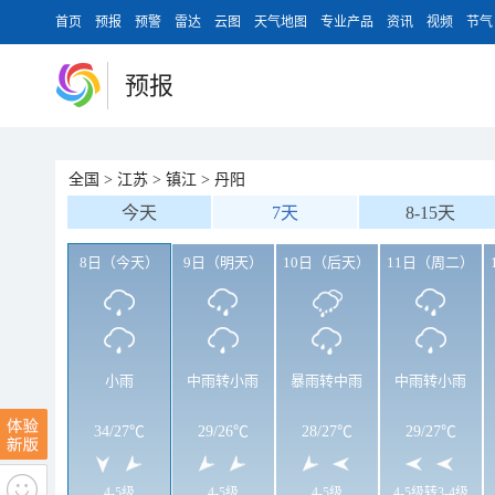
首页
预报
预警
雷达
云图
天气地图
专业产品
资讯
视频
节气
预报
全国
>
江苏
>
镇江
>
丹阳
今天
7天
8-15天
8日（今天）
9日（明天）
10日（后天）
11日（周二）
小雨
中雨转小雨
暴雨转中雨
中雨转小雨
34
/
27℃
29
/
26℃
28
/
27℃
29
/
27℃
4-5级
4-5级
4-5级
4-5级转3-4级