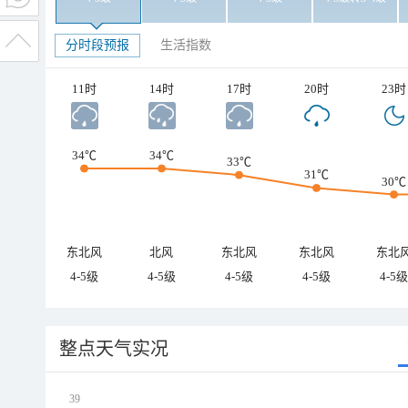
分时段预报
生活指数
11时
14时
17时
20时
23时
34℃
34℃
33℃
31℃
30℃
东北风
北风
东北风
东北风
东北
4-5级
4-5级
4-5级
4-5级
4-5级
整点天气实况
39