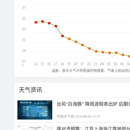
37
35
33
31
29
27
14
15
16
17
18
19
20
21
22
23
00
01
02
03
0
℃
温度：表示大气冷热程度的物理量，气象上给出的温
天气资讯
台风“白海豚” 降雨进程表出炉 后
中国天气网 2026-08-08 13:19
强对流预警：江苏上海浙江等地部分