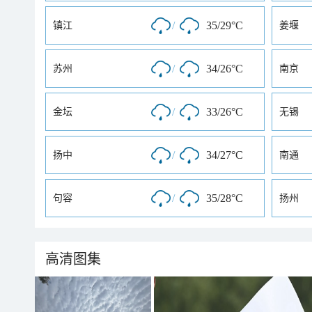
/
35/29°C
镇江
姜堰
/
34/26°C
苏州
南京
/
33/26°C
金坛
无锡
/
34/27°C
扬中
南通
/
35/28°C
句容
扬州
高清图集