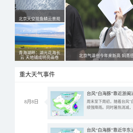
北京天空现鱼鳞云景观
青海湖畔：湖光花海长
北京气温创今年来新高 焖蒸
云 天地铺成明亮画卷
重大天气事件
台风“白海豚”靠近浙闽
8月8日
周末至下周初，随着台风“
续强降雨。同时暑热消减，
台风“白海豚”靠近华东