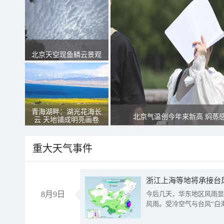
北京天空现鱼鳞云景观
青海湖畔：湖光花海长
北京气温创今年来新高 焖蒸
云 天地铺成明亮画卷
重大天气事件
浙江上海等地将承接台风
8月9日
今后几天，华东地区风雨显
风雨。受冷空气与台风“白