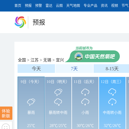
首页
预报
预警
雷达
云图
天气地图
专业产品
资讯
视频
节气
预报
全国
>
江苏
>
无锡
>
宜兴
今天
7天
8-15天
9日（今天）
10日（明天）
11日（后天）
12日（周三）
暴雨
暴雨转中雨
小雨
中雨转小雨
25℃
28℃
/
25℃
30℃
/
26℃
32℃
/
26℃