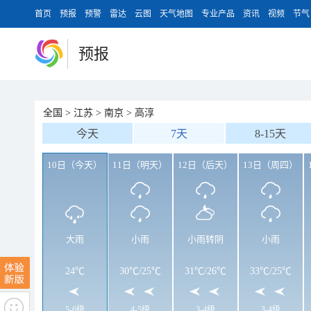
首页
预报
预警
雷达
云图
天气地图
专业产品
资讯
视频
节气
预报
全国
>
江苏
>
南京
>
高淳
今天
7天
8-15天
10日（今天）
11日（明天）
12日（后天）
13日（周四）
大雨
小雨
小雨转阴
小雨
24℃
30℃
/
25℃
31℃
/
26℃
33℃
/
25℃
5-6级
4-5级
3-4级
3-4级