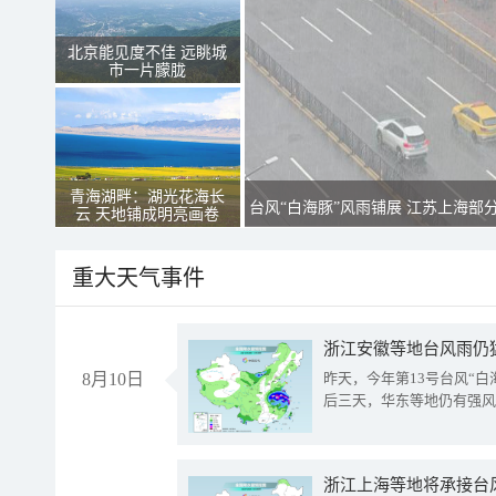
北京能见度不佳 远眺城
市一片朦胧
青海湖畔：湖光花海长
台风“白海豚”风雨铺展 江苏上海部
云 天地铺成明亮画卷
重大天气事件
浙江安徽等地台风雨仍
8月10日
昨天，今年第13号台风“
后三天，华东等地仍有强风
浙江上海等地将承接台风